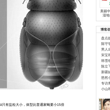
美丽中
湿地
博客
盘点
陈守
男人
宋宝
韩雪
陈立
新疆
悠然
专访
小山
aknihali只有盐粒大小，体型比普通家蝇要小15倍