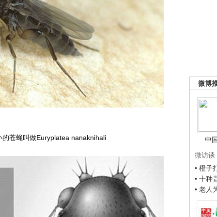
微博
叫做Euryplatea nanaknihali
中
微访谈
• 橙
• 十
• 老