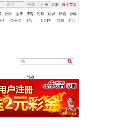
登录
注册
客服
设为首页
城
社区
微博
博客
论坛
访谈
邮箱
游戏
画片
公开课
播客
|
CCTV
频道
栏目
锘�