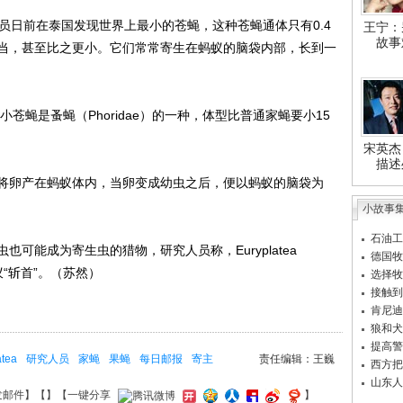
日前在泰国发现世界上最小的苍蝇，这种苍蝇通体只有0.4
王宁：
故事
当，甚至比之更小。它们常常寄生在蚂蚁的脑袋内部，长到一
li的极小苍蝇是蚤蝇（Phoridae）的一种，体型比普通家蝇要小15
宋英杰
描述
卵产在蚂蚁体内，当卵变成幼虫之后，便以蚂蚁的脑袋为
小故事
石油工
能成为寄生虫的猎物，研究人员称，Euryplatea
德国牧
蚂蚁“斩首”。（苏然）
选择牧
接触到
肯尼迪
狼和犬
提高警
atea
研究人员
家蝇
果蝇
每日邮报
寄主
责任编辑：王巍
西方把
山东人
发邮件
】【
】
【一键分享
】