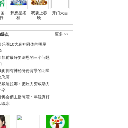
国·
梦想星搭
我要上春
开门大吉
行
档
晚
劲爆点
更多 >>
娱乐圈10大衰神附体的明星
学
出轨前最好要深思的三个问题
和
领衔拥有神秘身份背景的明星
飞飞哥
姑娘迪拉娜：把压力变成动力
小卒
青奥会俏主播陈滢：年轻真好
和溪水