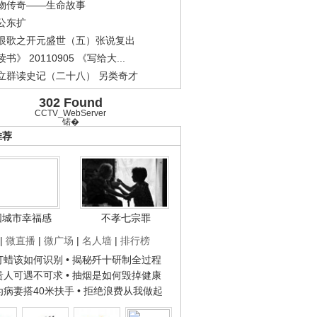
物传奇——生命故事
公东扩
恨歌之开元盛世（五）张说复出
书》 20110905 《写给大...
立群读史记（二十八） 另类奇才
302 Found
CCTV_WebServer
锘�
推荐
国城市幸福感
不孝七宗罪
|
微直播
|
微广场
|
名人墙
|
排行榜
子打蜡该如何识别
• 揭秘歼十研制全过程
种贵人可遇不可求
• 抽烟是如何毁掉健康
人为病妻搭40米扶手
• 拒绝浪费从我做起