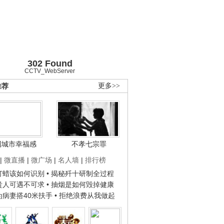
302 Found
CCTV_WebServer
推荐
更多>>
国城市幸福感
不孝七宗罪
|
微直播
|
微广场
|
名人墙
|
排行榜
子打蜡该如何识别
• 揭秘歼十研制全过程
种贵人可遇不可求
• 抽烟是如何毁掉健康
人为病妻搭40米扶手
• 拒绝浪费从我做起