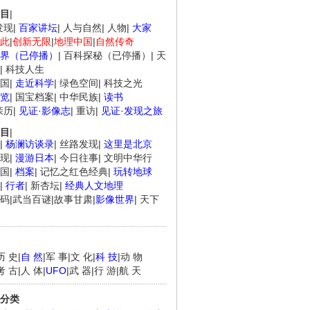
目
|
发现
|
百家讲坛
|
人与自然
|
人物
|
大家
此
|
创新无限
|
地理中国
|
自然传奇
界（已停播）
|
百科探秘（已停播）
|
天
|
科技人生
国
|
走近科学
|
绿色空间
|
科技之光
览
|
国宝档案
|
中华民族
|
读书
亲历
|
见证·影像志
|
重访
|
见证·发现之旅
目
|
|
杨澜访谈录
|
丝路发现
|
这里是北京
现
|
漫游日本
|
今日往事
|
文明中华行
国
|
档案
|
记忆之红色经典
|
玩转地球
|
行者
|
新杏坛
|
经典人文地理
码
|
武当百谜
|
故事甘肃
|
影像世界
|
天下
历 史
|
自 然
|
军 事
|
文 化
|
科 技
|
动 物
考 古
|
人 体
|
UFO
|
武 器
|
行 游
|
航 天
分类