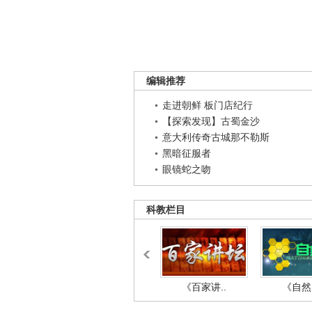
编辑推荐
走进朝鲜 板门店纪行
【探索发现】古蜀金沙
意大利传奇古城那不勒斯
黑暗征服者
眼镜蛇之吻
科教栏目
《百家讲..
《自然密