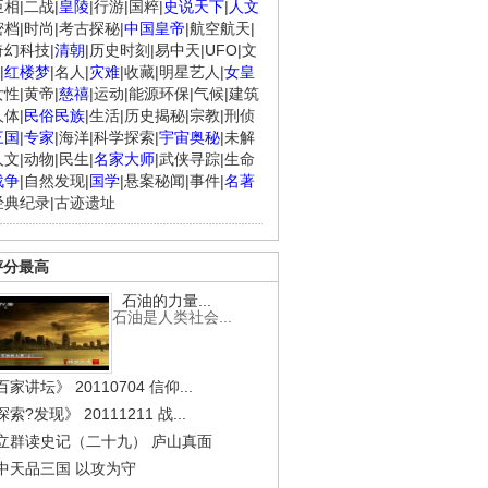
臣相
|
二战
|
皇陵
|
行游
|
国粹
|
史说天下
|
人文
密档
|
时尚
|
考古探秘
|
中国皇帝
|
航空航天
|
奇幻科技
|
清朝
|
历史时刻
|
易中天
|
UFO
|
文
|
红楼梦
|
名人
|
灾难
|
收藏
|
明星艺人
|
女皇
女性
|
黄帝
|
慈禧
|
运动
|
能源环保
|
气候
|
建筑
人体
|
民俗民族
|
生活
|
历史揭秘
|
宗教
|
刑侦
三国
|
专家
|
海洋
|
科学探索
|
宇宙奥秘
|
未解
人文
|
动物
|
民生
|
名家大师
|
武侠寻踪
|
生命
战争
|
自然发现
|
国学
|
悬案秘闻
|
事件
|
名著
经典纪录
|
古迹遗址
评分最高
石油的力量...
石油是人类社会...
家讲坛》 20110704 信仰...
索?发现》 20111211 战...
立群读史记（二十九） 庐山真面
.
《经典人..
《中华民..
《人物》..
中天品三国 以攻为守