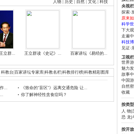
人物
|
历史
|
自然
|
文化
|
科技
央视栏
探索·
原来如
科学世
下大观
走遍中
科技博
见证·
立群...
王立群读《史记》...
百家讲坛《易经的...
卫视栏
世界游
魅力发
科教台
|
百家讲坛专家库
|
科教名栏
|
科教排行榜
|
科教精彩图库
故事中
中国游
自然密
...
《致命的“盲区”》远离交通危险 让...
收藏
.
你了解神经性贪食症吗？
按类型
人 物
|
恐 龙
|
按开放