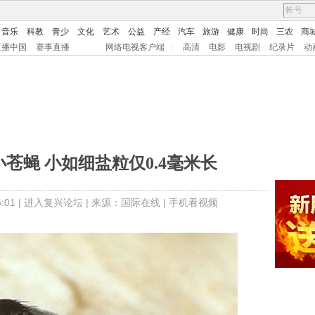
音乐
科教
青少
文化
艺术
公益
产经
汽车
旅游
健康
时尚
三农
商
直播中国
赛事直播
网络电视客户端
|
高清
电影
电视剧
纪录片
动
苍蝇 小如细盐粒仅0.4毫米长
01 |
进入复兴论坛
| 来源：
国际在线 |
手机看视频