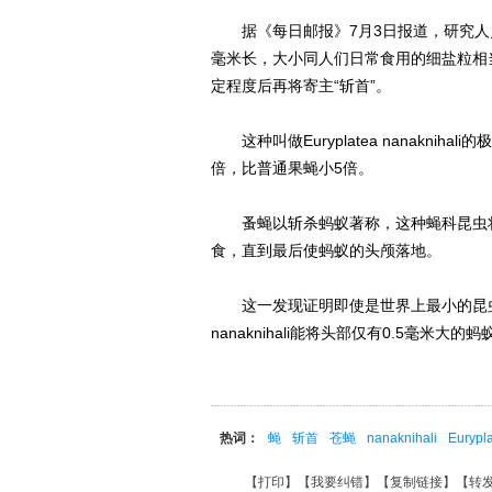
据《每日邮报》7月3日报道，研究人员
毫米长，大小同人们日常食用的细盐粒相
定程度后再将寄主“斩首”。
这种叫做Euryplatea nanakniha
倍，比普通果蝇小5倍。
蚤蝇以斩杀蚂蚁著称，这种蝇科昆虫将
食，直到最后使蚂蚁的头颅落地。
这一发现证明即使是世界上最小的昆虫也可
nanaknihali能将头部仅有0.5毫米大的
热词：
蝇
斩首
苍蝇
nanaknihali
Eurypl
【
打印
】【
我要纠错
】【
复制链接
】【
转