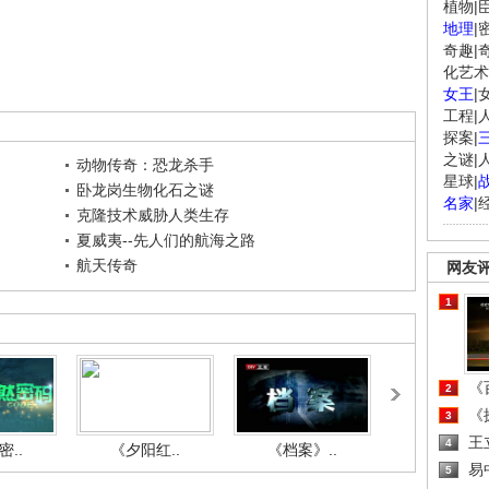
植物
|
地理
|
奇趣
|
化艺术
女王
|
工程
|
探案
|
之谜
|
动物传奇：恐龙杀手
星球
|
卧龙岗生物化石之谜
名家
|
克隆技术威胁人类生存
夏威夷--先人们的航海之路
航天传奇
网友
1
《百
2
《探
3
王
4
..
《夕阳红..
《档案》..
《人与自.
易
5