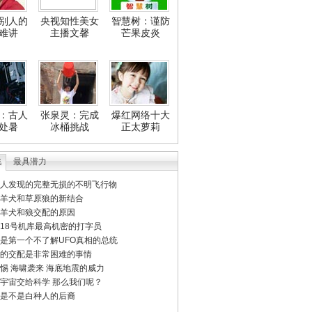
别人的
央视知性美女
智慧树：谨防
难讲
主播文馨
芒果皮炎
：古人
张泉灵：完成
爆红网络十大
处暑
冰桶挑战
正太萝莉
集
最具潜力
人发现的完整无损的不明飞行物
羊犬和草原狼的新结合
羊犬和狼交配的原因
18号机库最高机密的打字员
是第一个不了解UFO真相的总统
的交配是非常困难的事情
惕 海啸袭来 海底地震的威力
宇宙交给科学 那么我们呢？
是不是白种人的后裔