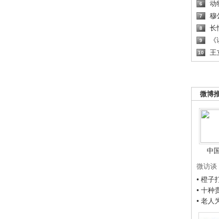
动
6
穆
7
长
8
《读
9
王
10
微博
中
微访谈
• 橙
• 十
• 老