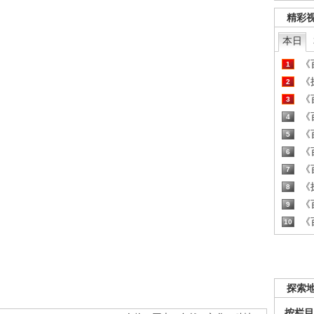
精彩
本日
《百
1
《探
2
《百
3
《百
4
《百
5
《百
6
《百
7
《探
8
《百
9
《百
10
探索
按栏目