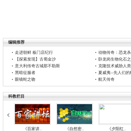
编辑推荐
走进朝鲜 板门店纪行
动物传奇：恐龙杀
【探索发现】古蜀金沙
卧龙岗生物化石之
意大利传奇古城那不勒斯
克隆技术威胁人类
黑暗征服者
夏威夷--先人们
眼镜蛇之吻
航天传奇
科教栏目
《百家讲..
《自然密..
《夕阳红..