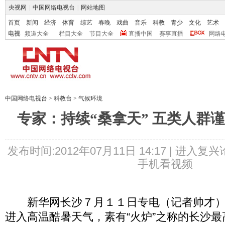
央视网
|
中国网络电视台
|
网站地图
首页
新闻
经济
体育
综艺
春晚
戏曲
音乐
科教
青少
文化
艺术
电视
频道大全
栏目大全
节目大全
直播中国
赛事直播
网络
中国网络电视台
>
科教台
>
气候环境
专家：持续“桑拿天” 五类人群谨
发布时间:2012年07月11日 14:17 |
进入复兴
手机看视频
新华网长沙７月１１日专电（记者帅才）
进入高温酷暑天气，素有“火炉”之称的长沙