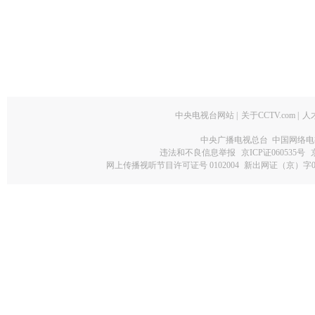
中央电视台网站
|
关于CCTV.com
|
人
中央广播电视总台 中国网络电
违法和不良信息举报
京ICP证060535号
网上传播视听节目许可证号 0102004
新出网证（京）字0