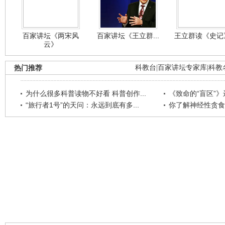
百家讲坛《两宋风
百家讲坛《王立群...
王立群读《史记》
云》
热门推荐
科教台
|
百家讲坛专家库
|
科教
为什么很多科普读物不好看 科普创作...
《致命的“盲区”》远
“旅行者1号”的天问：永远到底有多...
你了解神经性贪食