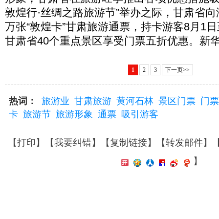
敦煌行·丝绸之路旅游节”举办之际，甘肃省向海
万张“敦煌卡”甘肃旅游通票，持卡游客8月1日
甘肃省40个重点景区享受门票五折优惠。新华
1
2
3
下一页>>
热词：
旅游业
甘肃旅游
黄河石林
景区门票
门票
卡
旅游节
旅游形象
通票
吸引游客
【
打印
】【
我要纠错
】【
复制链接
】【
转发邮件
】
】