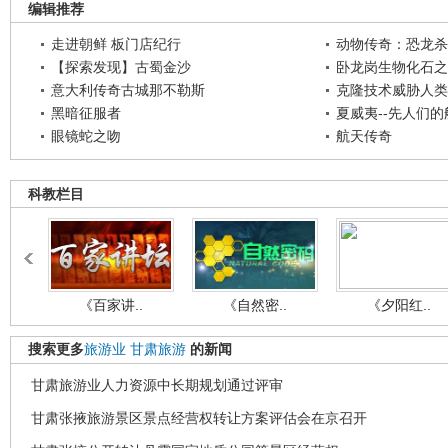
编辑推荐
走进朝鲜 板门店纪行
动物传奇：恐龙杀
【探索发现】古蜀金沙
卧龙岗生物化石之
意大利传奇古城那不勒斯
克隆技术威胁人类
黑暗征服者
夏威夷--先人们
眼镜蛇之吻
航天传奇
科教栏目
《百家讲..
《自然密..
《夕阳红..
搜索更多
旅游业
甘肃旅游
的新闻
甘肃旅游业人力资源中长期规划通过评审
甘肃张掖旅游景区景点经营权转让方案评估会在京召开