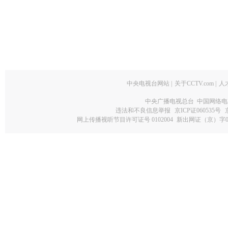
中央电视台网站
|
关于CCTV.com
|
人
中央广播电视总台 中国网络电
违法和不良信息举报
京ICP证060535号
网上传播视听节目许可证号 0102004
新出网证（京）字0