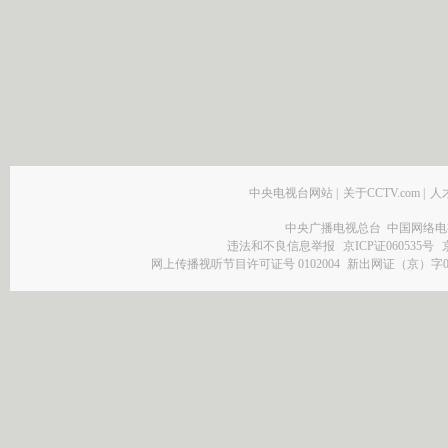
中央电视台网站
|
关于CCTV.com
|
人
中央广播电视总台 中国网络电
违法和不良信息举报
京ICP证060535号
网上传播视听节目许可证号 0102004
新出网证（京）字0