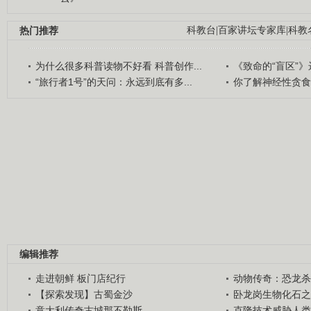
热门推荐
科教台
|
百家讲坛专家库
|
科教
为什么很多科普读物不好看 科普创作...
《致命的“盲区”》远
“旅行者1号”的天问：永远到底有多...
你了解神经性贪食
编辑推荐
走进朝鲜 板门店纪行
动物传奇：恐龙杀
【探索发现】古蜀金沙
卧龙岗生物化石之
意大利传奇古城那不勒斯
克隆技术威胁人类