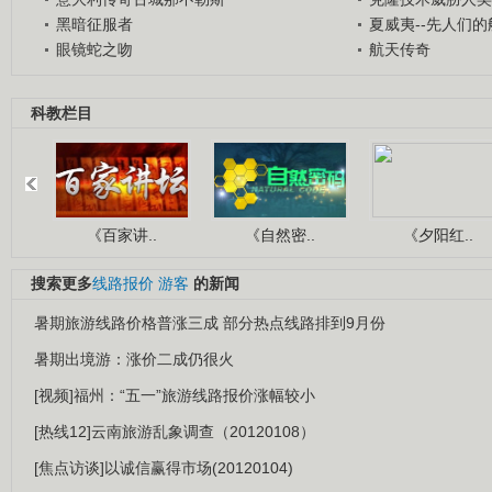
黑暗征服者
夏威夷--先人们
眼镜蛇之吻
航天传奇
科教栏目
《百家讲..
《自然密..
《夕阳红..
搜索更多
线路报价
游客
的新闻
暑期旅游线路价格普涨三成 部分热点线路排到9月份
暑期出境游：涨价二成仍很火
[视频]福州：“五一”旅游线路报价涨幅较小
[热线12]云南旅游乱象调查（20120108）
[焦点访谈]以诚信赢得市场(20120104)