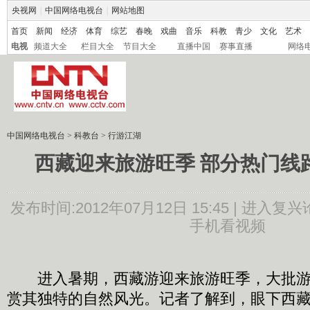
央视网
|
中国网络电视台
|
网站地图
首页
新闻
经济
体育
综艺
春晚
戏曲
音乐
科教
青少
文化
艺术
电视
频道大全
栏目大全
节目大全
直播中国
赛事直播
网络
中国网络电视台
>
科教台
>
行游江湖
西藏迎来旅游旺季 部分热门线
发布时间:2012年07月12日 15:45 |
进入复兴
手机看视频
进入暑期，西藏游迎来旅游旺季，大批游
赏其独特的自然风光。记者了解到，眼下西