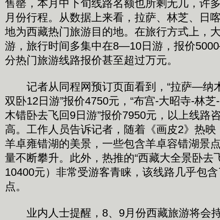
售罄，本月中下旬线路名额也所剩无几，许多
月份行程。从数据上来看，拉萨、林芝、日
地为西藏热门旅游目的地。在旅行方式上，
游，旅行时间多集中在8—10日游，报价5000
分热门旅游线路报价甚至超过万元。
记者从同程网预订页面看到，“拉萨—纳
双卧12日游”报价4750元，“布宫-大昭寺-林芝
木错卧去飞回9日游”报价7950元，以上线路
高。工作人员告诉记者，随着《画皮2》热映
羊卓雍错湖的美景，一些包含羊卓容错湖景
量不断攀升。此外，热推的“西藏大全景卧去飞
10400元）非常受游客青睐，该线路几乎包
点。
业内人士提醒，8、9月份西藏旅游将会持