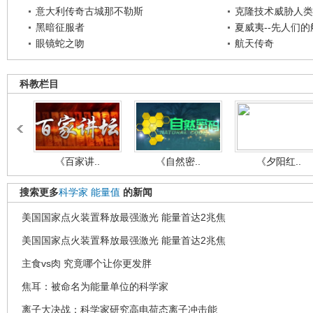
意大利传奇古城那不勒斯
克隆技术威胁人类
黑暗征服者
夏威夷--先人们
眼镜蛇之吻
航天传奇
科教栏目
《百家讲..
《自然密..
《夕阳红..
搜索更多
科学家
能量值
的新闻
美国国家点火装置释放最强激光 能量首达2兆焦
美国国家点火装置释放最强激光 能量首达2兆焦
主食vs肉 究竟哪个让你更发胖
焦耳：被命名为能量单位的科学家
离子大决战：科学家研究高电荷态离子冲击能