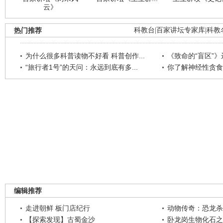
云》
热门推荐
科教台
|
百家讲坛专家库
|
科教
为什么很多科普读物不好看 科普创作...
《致命的“盲区”》远
“旅行者1号”的天问：永远到底有多...
你了解神经性贪食
编辑推荐
走进朝鲜 板门店纪行
动物传奇：恐龙杀
【探索发现】古蜀金沙
卧龙岗生物化石之