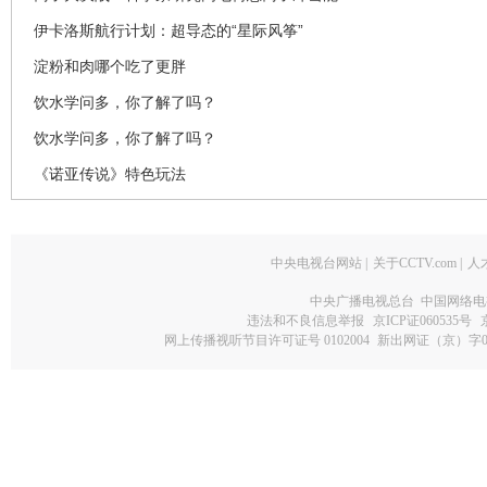
伊卡洛斯航行计划：超导态的“星际风筝”
淀粉和肉哪个吃了更胖
饮水学问多，你了解了吗？
饮水学问多，你了解了吗？
《诺亚传说》特色玩法
中央电视台网站
|
关于CCTV.com
|
人
中央广播电视总台 中国网络电
违法和不良信息举报
京ICP证060535号
网上传播视听节目许可证号 0102004
新出网证（京）字0