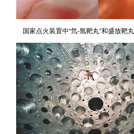
国家点火装置中“氘-氚靶丸”和盛放靶