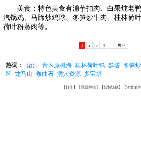
美食：特色美食有浦芋扣肉、白果炖老鸭
汽锅鸡、马蹄炒鸡球、冬笋炒牛肉、桂林荷
荷叶粉蒸肉等。
1
2
3
4
下一页>>
热词：
溶洞
青木原树海
桂林荷叶鸭
群塔
冬笋炒
区
龙马山
卷曲石
洞穴资源
多宝塔
【
打印
】【
我要纠错
】【
复制链接
】【
转发邮