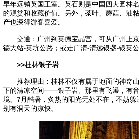
早年远销英国王室。英石则是中国四大园林
的观赏和收藏价值。另外，茶叶、蘑菇、油
产也深得游客喜爱。
交通：广州到英德宝晶宫，可从广州上京珠
德大站-英坑公路；或走广清-清远银盏-银英
>>
桂林
银子岩
推荐理由：桂林不仅有属于地面的神奇山
下的清凉空间——银子岩。那里有飞瀑，有
境。7月酷暑，炙热的阳光无处不在，不妨躲
别有洞天的凉快。