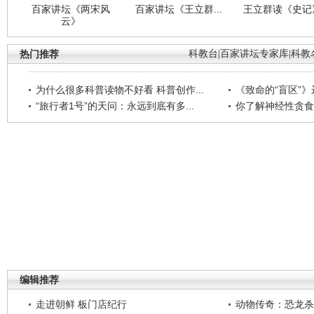
百家讲坛《两宋风
百家讲坛《王立群...
王立群读《史记》
云》
热门推荐
科教台
|
百家讲坛专家库
|
科教
为什么很多科普读物不好看 科普创作...
《致命的“盲区”》远
“旅行者1号”的天问：永远到底有多...
你了解神经性贪食
编辑推荐
走进朝鲜 板门店纪行
动物传奇：恐龙杀