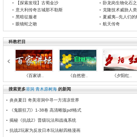
【探索发现】古蜀金沙
卧龙岗生物化石之
意大利传奇古城那不勒斯
克隆技术威胁人类
黑暗征服者
夏威夷--先人们
眼镜蛇之吻
航天传奇
科教栏目
《百家讲..
《自然密..
《夕阳红..
搜索更多
溶洞
青木原树海
的新闻
炎炎夏日 奇美溶洞中寻一方清凉世界
《鬼眼狂刀》1-38卷 高清晰版pdf格式
揭秘《抗战2》晋级玩法和战魂系统
抗战2玩家为反攻日本玩法献四格漫画