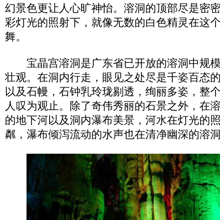
幻景色更让人心旷神怡。溶洞的顶部尽是密
彩灯光的照射下，就像无数的白色精灵在这
舞。
宝晶宫溶洞是广东省已开放的溶洞中规模
壮观。在洞内行走，眼见之处尽是千姿百态
以及石幔，石钟乳玲珑剔透，绚丽多姿，整
人叹为观止。除了奇伟秀丽的石景之外，在
的地下河以及洞内瀑布美景，河水在灯光的
粼，瀑布倾泻流动的水声也在清净幽深的溶