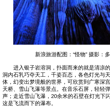
新浪旅游配图：“怪物” 摄影：
进入银子岩溶洞，扑面而来的就是清凉的
洞内石乳巧夺天工，千姿百态，各色灯光与
体，幻变出梦境般的世界，可欣赏到广寒深
天桥、雪山飞瀑等景点。在音乐石屏，轻轻
声；走近雪山飞瀑，20余米的石壁在灯光下
这是飞流而下的瀑布。