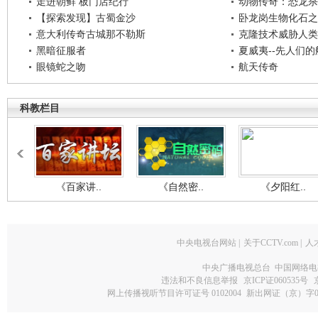
走进朝鲜 板门店纪行
动物传奇：恐龙杀
【探索发现】古蜀金沙
卧龙岗生物化石之
意大利传奇古城那不勒斯
克隆技术威胁人类
黑暗征服者
夏威夷--先人们
眼镜蛇之吻
航天传奇
科教栏目
《百家讲..
《自然密..
《夕阳红..
中央电视台网站
|
关于CCTV.com
|
人
中央广播电视总台 中国网络电
违法和不良信息举报
京ICP证060535号
网上传播视听节目许可证号 0102004
新出网证（京）字0