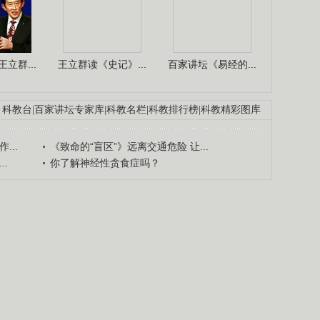
立群...
王立群读《史记》...
百家讲坛《易经的...
科教台
|
百家讲坛专家库
|
科教名栏
|
科教排行榜
|
科教精彩图库
...
《致命的“盲区”》远离交通危险 让...
.
你了解神经性贪食症吗？