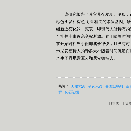
该研究报告了其它几个发现。例如，该
棕色头发和棕色眼睛 相关的等位基因。
组新近变化的一览表，即现代人所特有的
可能并非由近亲交配所致。鉴于随着时间
在开始时相当小但却成长很快，且没有时
示尼安德特人的种群大小随着时间流逝而
产生了丹尼索瓦人和尼安德特人。
热词：
丹尼索瓦
研究人员
基因组序列
基
群
化石证据
【
打印
】【
我