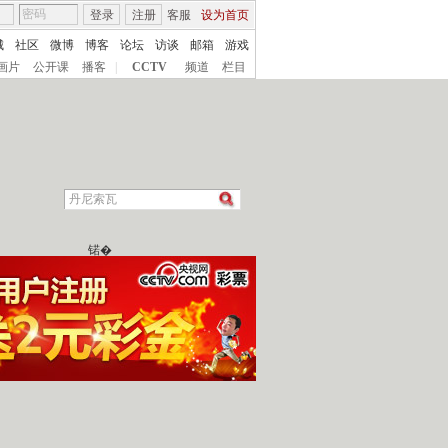
登录
注册
客服
设为首页
城
社区
微博
博客
论坛
访谈
邮箱
游戏
画片
公开课
播客
|
CCTV
频道
栏目
锘�