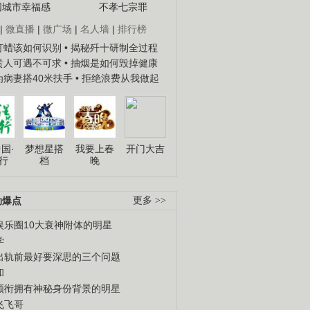
国城市幸福感
不孝七宗罪
|
微直播
|
微广场
|
名人墙
|
排行榜
子打蜡该如何识别
• 揭秘歼十研制全过程
种贵人可遇不可求
• 抽烟是如何毁掉健康
人为病妻搭40米扶手
• 拒绝浪费从我做起
国·
梦想星搭
我要上春
开门大吉
行
档
晚
劲爆点
更多 >>
娱乐圈10大衰神附体的明星
学
出轨前最好要深思的三个问题
和
领衔拥有神秘身份背景的明星
飞飞哥