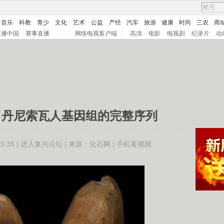
音乐
科教
青少
文化
艺术
公益
产经
汽车
旅游
健康
时尚
三农
商
直播中国
赛事直播
网络电视客户端
|
高清
电影
电视剧
纪录片
动
了丹尼索瓦人基因组的完整序列
:35 |
进入复兴论坛
| 来源：
化石网 |
手机看视频