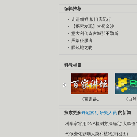
编辑推荐
走进朝鲜 板门店纪行
【探索发现】古蜀金沙
意大利传奇古城那不勒斯
黑暗征服者
眼镜蛇之吻
科教栏目
《百家讲..
《自然密
搜索更多
丹尼索瓦
研究人员
的新闻
科学家将用DNA检测方法确定“大脚怪
气候变化影响人类和植物演化(图)