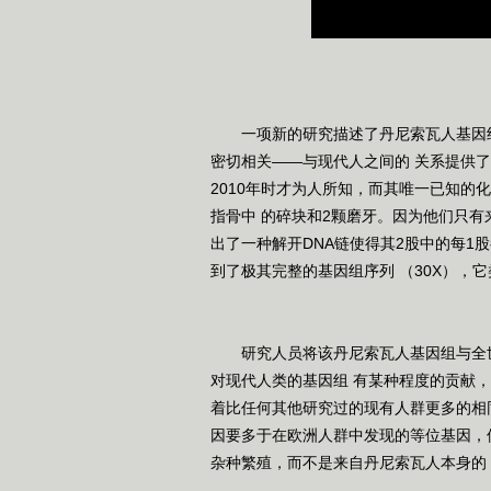
一项新的研究描述了丹尼索瓦人基因组
密切相关——与现代人之间的 关系提供
2010年时才为人所知，而其唯一已知
指骨中 的碎块和2颗磨牙。因为他们只有来
出了一种解开DNA链使得其2股中的每1
到了极其完整的基因组序列 （30X），
研究人员将该丹尼索瓦人基因组与全世
对现代人类的基因组 有某种程度的贡献
着比任何其他研究过的现有人群更多的相
因要多于在欧洲人群中发现的等位基因，
杂种繁殖，而不是来自丹尼索瓦人本身的