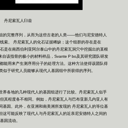
丹尼索瓦人臼齿
的完整序列，从而为这些古老的人类——他们与尼安德特人
了线索。 丹尼索瓦人的化石证据稀缺；这个组群的存在是在
的化石是在南西伯利亚阿尔泰山中的丹尼索瓦洞穴中挖掘出的某根
自该指骨的极小的材料样品，Svante P bo及其研究团队研发
股都能用来产生测序用分子的处理方法。这种方法使得该团队得
它类似于研究人员能够从现代人基因组中所获得的序列。
界各地的几种现代人的基因组进行了比较。丹尼索瓦人似乎
，但其程度各不相同。例如，丹尼索瓦人与巴布亚新几内亚人有
同基因。此外，在亚洲和南美洲所发现的 丹尼索瓦人的等位基
但这可能反映了现代人与丹尼索瓦人的近亲尼安德特人之间的
 基因流动。