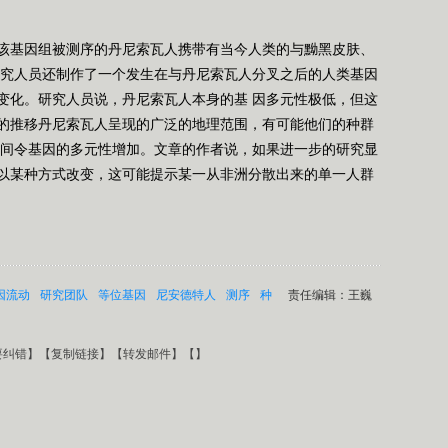
基因组被测序的丹尼索瓦人携带有当今人类的与黝黑皮肤、
研究人员还制作了一个发生在与丹尼索瓦人分叉之后的人类基因
变化。研究人员说，丹尼索瓦人本身的基 因多元性极低，但这
的推移丹尼索瓦人呈现的广泛的地理范围，有可能他们的种群
 间令基因的多元性增加。文章的作者说，如果进一步的研究显
以某种方式改变，这可能提示某一从非洲分散出来的单一人群
因流动
研究团队
等位基因
尼安德特人
测序
种
责任编辑：王巍
要纠错
】【
复制链接
】【
转发邮件
】【
】