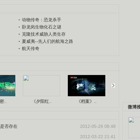
动物传奇：恐龙杀手
卧龙岗生物化石之谜
克隆技术威胁人类生存
夏威夷--先人们的航海之路
航天传奇
..
《夕阳红..
《档案》..
《人与自.
微博
”是否存在
2012-05-26 08:48
2012-03-22 21:41