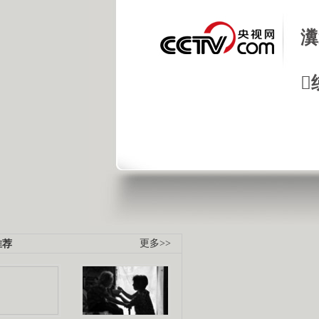
瀵

.
《经典人..
《中华民..
《人物》..
推荐
更多>>