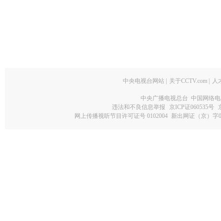
中央电视台网站
|
关于CCTV.com
|
人
中央广播电视总台 中国网络电
违法和不良信息举报
京ICP证060535号
网上传播视听节目许可证号 0102004
新出网证（京）字0