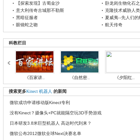
【探索发现】古蜀金沙
卧龙岗生物化石之
意大利传奇古城那不勒斯
克隆技术威胁人类
黑暗征服者
夏威夷--先人们
眼镜蛇之吻
航天传奇
科教栏目
《百家讲..
《自然密..
《夕阳红..
搜索更多
Kinect
机器人
的新闻
微软成功申请移动版Kinect专利
没有Kinect？摄像头+PC就能隔空玩3D手势游戏
日本研发3.8米巨型机器人 高达时代到来？
微软公布2012微软全球Next决赛名单