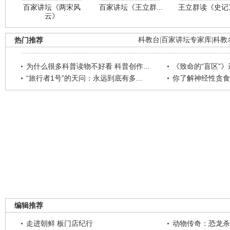
百家讲坛《两宋风
百家讲坛《王立群...
王立群读《史记》
云》
热门推荐
科教台
|
百家讲坛专家库
|
科教
为什么很多科普读物不好看 科普创作...
《致命的“盲区”》远
“旅行者1号”的天问：永远到底有多...
你了解神经性贪食
编辑推荐
走进朝鲜 板门店纪行
动物传奇：恐龙杀