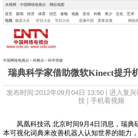
央视网
|
中国网络电视台
|
网站地图
首页
新闻
经济
体育
综艺
春晚
戏曲
音乐
科教
青少
文化
艺术
电视
频道大全
栏目大全
节目大全
直播中国
赛事直播
网络
中国网络电视台
>
科教台
>
科学突破
瑞典科学家借助微软Kinect提
发布时间:2012年09月04日 13:50 |
进入复兴
技 |
手机看视频
凤凰科技讯 北京时间9月4日消息，瑞典
本可视化词典来改善机器人认知世界的能力