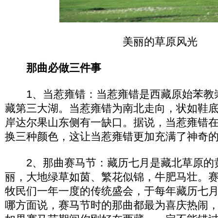
美丽的草原风光
那曲必做三件事
1、当惹雍错：当惹雍错是西藏原始苯教
藏第三大湖。当惹雍错为南北走向，状如鞋
岸达尔果山东侧有一缺口。据说，当惹雍错
换三种颜色，这让当惹雍错更加充满了神奇
2、那曲赛马节：藏历七月是藏北草原的
丽，大地绿草如茵、繁花似锦，牛肥马壮。
牧民们一年一度的传统盛会，于每年藏历七
哪方面说，赛马节时的那曲都最为喜庆热闹