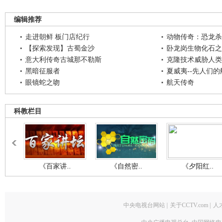
编辑推荐
走进朝鲜 板门店纪行
动物传奇：恐龙杀
【探索发现】古蜀金沙
卧龙岗生物化石之
意大利传奇古城那不勒斯
克隆技术威胁人类
黑暗征服者
夏威夷--先人们
眼镜蛇之吻
航天传奇
科教栏目
《百家讲..
《自然密..
《夕阳红..
中央电视台网站
|
关于CCTV.com
|
人