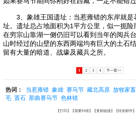
如果赛马节期间你刚好在西藏，一定不能错
3、象雄王国遗址：当惹雍错的东岸就是
址。遗址总占地面积为1平方公里，似一扼险
在穷宗山靠湖一侧仍旧可以看到当年的阅兵
山时经过的山壁的东西两端均有巨大的土石
留有大量的暗道、战壕及藏兵之所。
1
2
3
4
下一页>>
热词：
当惹雍错
象雄
赛马节
藏北高原
放牧家畜
毛
置石
那曲赛马节
色林错
【
打印
】【
我要纠错
】【
复制链接
】【
转发邮件