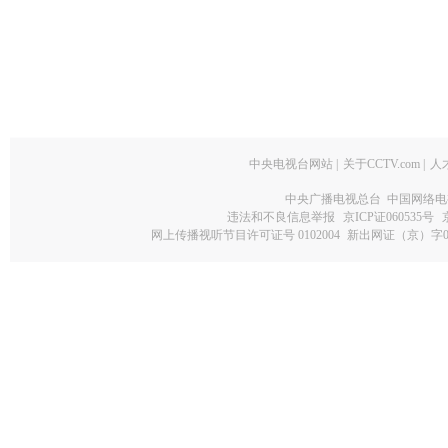
中央电视台网站
|
关于CCTV.com
|
人
中央广播电视总台 中国网络电
违法和不良信息举报
京ICP证060535号
网上传播视听节目许可证号 0102004
新出网证（京）字0