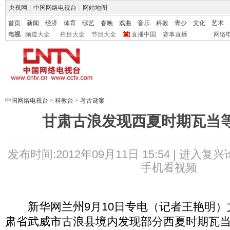
央视网
|
中国网络电视台
|
网站地图
首页
新闻
经济
体育
综艺
春晚
戏曲
音乐
科教
青少
文化
艺术
电视
频道大全
栏目大全
节目大全
直播中国
赛事直播
网络
中国网络电视台
>
科教台
>
考古谜案
甘肃古浪发现西夏时期瓦当
发布时间:2012年09月11日 15:54 |
进入复兴
手机看视频
新华网兰州9月10日专电（记者王艳明）
肃省武威市古浪县境内发现部分西夏时期瓦