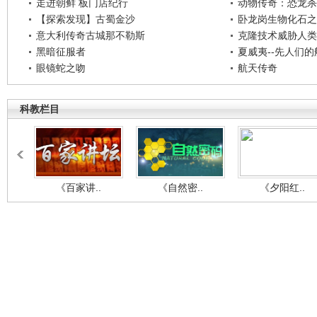
走进朝鲜 板门店纪行
动物传奇：恐龙杀
【探索发现】古蜀金沙
卧龙岗生物化石之
意大利传奇古城那不勒斯
克隆技术威胁人类
黑暗征服者
夏威夷--先人们
眼镜蛇之吻
航天传奇
科教栏目
《百家讲..
《自然密..
《夕阳红..