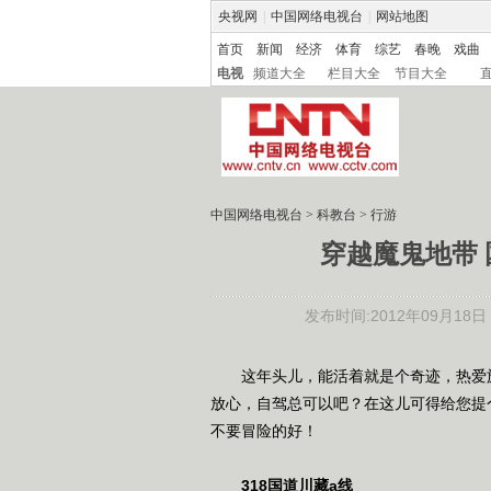
央视网
|
中国网络电视台
|
网站地图
首页
新闻
经济
体育
综艺
春晚
戏曲
电视
频道大全
栏目大全
节目大全
中国网络电视台
>
科教台
>
行游
穿越魔鬼地带 
发布时间:2012年09月18日 0
这年头儿，能活着就是个奇迹，热爱旅
放心，自驾总可以吧？在这儿可得给您提
不要冒险的好！
318国道川藏a线