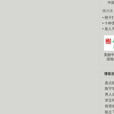
中
微访谈
• 橙
• 十
• 老
美丽中
湿地
博客
盘点
陈守
男人
宋宝
韩雪
陈立