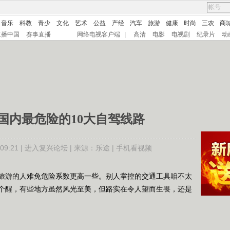
音乐
科教
青少
文化
艺术
公益
产经
汽车
旅游
健康
时尚
三农
商
直播中国
赛事直播
网络电视客户端
|
高清
电影
电视剧
纪录片
动
国内最危险的10大自驾线路
9:21 |
进入复兴论坛
| 来源：
乐途 |
手机看视频
游的人难免危险系数更高一些。别人掌控的交通工具咱不太
个醒，有些地方虽然风光至美，但路实在令人望而生畏，还是