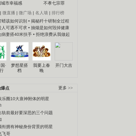
国城市幸福感
不孝七宗罪
|
微直播
|
微广场
|
名人墙
|
排行榜
子打蜡该如何识别
• 揭秘歼十研制全过程
种贵人可遇不可求
• 抽烟是如何毁掉健康
人为病妻搭40米扶手
• 拒绝浪费从我做起
国·
梦想星搭
我要上春
开门大吉
行
档
晚
劲爆点
更多 >>
娱乐圈10大衰神附体的明星
学
出轨前最好要深思的三个问题
和
领衔拥有神秘身份背景的明星
飞飞哥