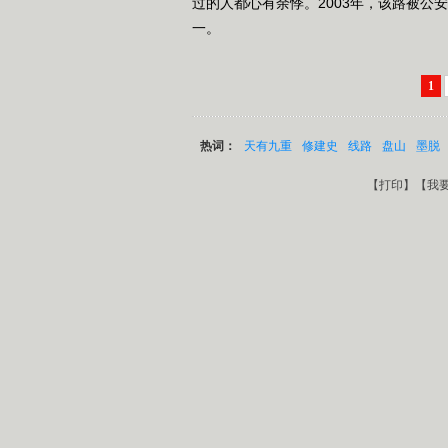
过的人都心有余悸。2003年，该路被公
一。
1
热词：
天有九重
修建史
线路
盘山
墨脱
【
打印
】【
我