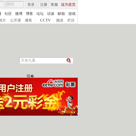
登录
注册
客服
设为首页
城
社区
微博
博客
论坛
访谈
邮箱
游戏
画片
公开课
播客
|
CCTV
频道
栏目
锘�