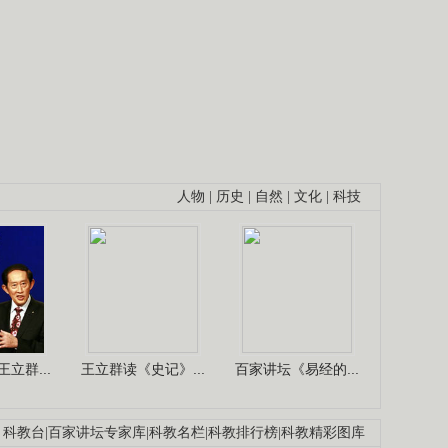
人物
|
历史
|
自然
|
文化
|
科技
立群...
王立群读《史记》...
百家讲坛《易经的...
科教台
|
百家讲坛专家库
|
科教名栏
|
科教排行榜
|
科教精彩图库