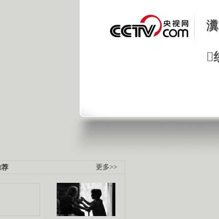
瀵

.
《经典人..
《中华民..
《人物》..
推荐
更多>>