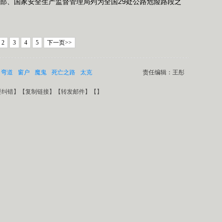
安部、国家安全生产监督管理局列为全国29处公路危险路段之
2
3
4
5
下一页>>
弯道
窗户
魔鬼
死亡之路
太克
责任编辑：王彤
要纠错
】【
复制链接
】【
转发邮件
】【
】