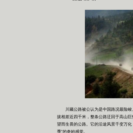
川藏公路被公认为是中国路况最险峻、
拔相差近四千米，整条公路迂回于高山巨
望而生畏的公路。它的沿途风景千变万化
季”的奇妙感觉。