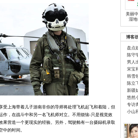
美丽中
湿地
博客
盘点
陈守
男人
宋宝
韩雪
陈立
新疆
悠然
专访
受上海带着儿子游南非你的导师将处理飞机起飞和着陆，但
小山
运作，在战斗中和另一名飞机师对立。不用烦恼-只是视觉效
效果营造一个更现实的经验。另外，驾驶舱有一台摄録机录取
空中的时间。