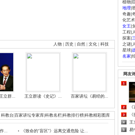
植物
|
地理
|
奇趣
|
化艺术
女王
|
工程
|
探案
|
之谜
|
人物
|
历史
|
自然
|
文化
|
科技
星球
|
名家
|
网友
1
立群...
王立群读《史记》...
百家讲坛《易经的...
《百
2
《探
科教台
|
百家讲坛专家库
|
科教名栏
|
科教排行榜
|
科教精彩图库
3
王
4
易
5
...
《致命的“盲区”》远离交通危险 让...