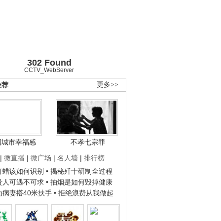
302 Found
CCTV_WebServer
推荐
更多>>
国城市幸福感
不孝七宗罪
|
微直播
|
微广场
|
名人墙
|
排行榜
子打蜡该如何识别
• 揭秘歼十研制全过程
种贵人可遇不可求
• 抽烟是如何毁掉健康
人为病妻搭40米扶手
• 拒绝浪费从我做起