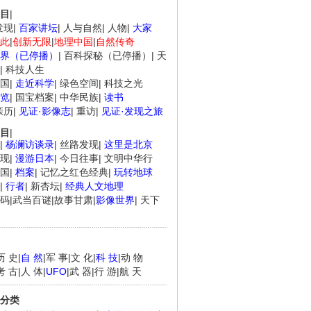
目
|
发现
|
百家讲坛
|
人与自然
|
人物
|
大家
此
|
创新无限
|
地理中国
|
自然传奇
界（已停播）
|
百科探秘（已停播）
|
天
|
科技人生
国
|
走近科学
|
绿色空间
|
科技之光
览
|
国宝档案
|
中华民族
|
读书
亲历
|
见证·影像志
|
重访
|
见证·发现之旅
目
|
|
杨澜访谈录
|
丝路发现
|
这里是北京
现
|
漫游日本
|
今日往事
|
文明中华行
国
|
档案
|
记忆之红色经典
|
玩转地球
|
行者
|
新杏坛
|
经典人文地理
码
|
武当百谜
|
故事甘肃
|
影像世界
|
天下
历 史
|
自 然
|
军 事
|
文 化
|
科 技
|
动 物
考 古
|
人 体
|
UFO
|
武 器
|
行 游
|
航 天
分类