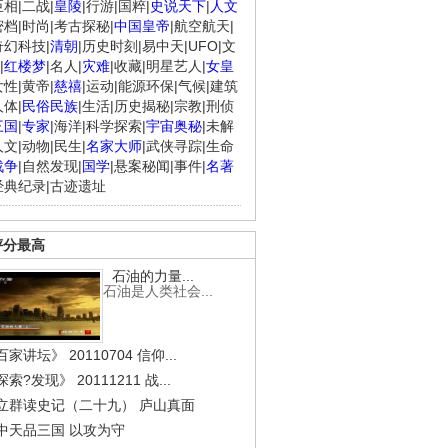
臣相
|
二战
|
皇陵
|
行游
|
国粹
|
史说天下
|
人文
密档
|
时尚
|
考古探秘
|
中国皇帝
|
航空航天
|
奇幻科技
|
清朝
|
历史时刻
|
易中天
|
UFO
|
文
|
红楼梦
|
名人
|
灾难
|
收藏
|
明星艺人
|
女皇
女性
|
黄帝
|
慈禧
|
运动
|
能源环保
|
气候
|
建筑
人体
|
民俗民族
|
生活
|
历史揭秘
|
宗教
|
刑侦
三国
|
专家
|
海洋
|
科学探索
|
宇宙奥秘
|
未解
人文
|
动物
|
民生
|
名家大师
|
武侠寻踪
|
生命
战争
|
自然发现
|
国学
|
悬案秘闻
|
事件
|
名著
经典纪录
|
古迹遗址
评分最高
石油的力量...
石油是人类社会...
家讲坛》 20110704 信仰...
索?发现》 20111211 战...
立群读史记（二十九） 庐山真面
中天品三国 以攻为守