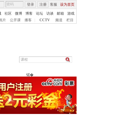
登录
注册
客服
设为首页
城
社区
微博
博客
论坛
访谈
邮箱
游戏
画片
公开课
播客
|
CCTV
频道
栏目
锘�