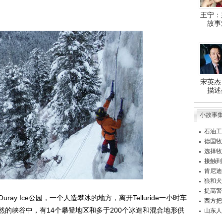
王宁：
故事
宋英杰
描述
小故事
石油工
德国牧
选择牧
接触到
肯尼迪
狼和犬
提高警
 Ice公园，一个人造攀冰的地方，离开Telluride一小时车
西方把
的峡谷中，有14个攀登地区和多于200个冰造和混合地形供
山东人