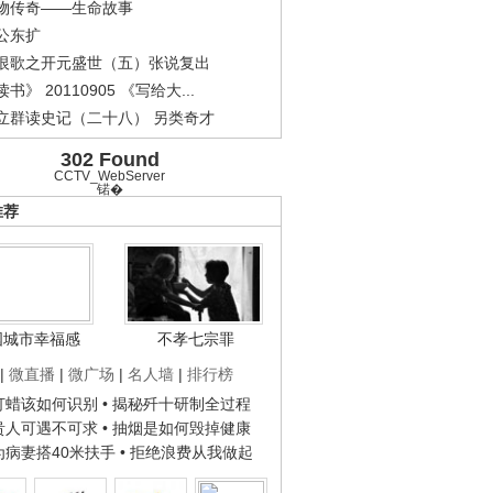
物传奇——生命故事
公东扩
恨歌之开元盛世（五）张说复出
书》 20110905 《写给大...
立群读史记（二十八） 另类奇才
302 Found
CCTV_WebServer
锘�
推荐
国城市幸福感
不孝七宗罪
|
微直播
|
微广场
|
名人墙
|
排行榜
子打蜡该如何识别
• 揭秘歼十研制全过程
种贵人可遇不可求
• 抽烟是如何毁掉健康
人为病妻搭40米扶手
• 拒绝浪费从我做起