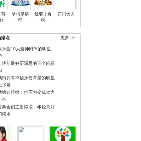
国·
梦想星搭
我要上春
开门大吉
行
档
晚
劲爆点
更多 >>
娱乐圈10大衰神附体的明星
学
出轨前最好要深思的三个问题
和
领衔拥有神秘身份背景的明星
飞飞哥
姑娘迪拉娜：把压力变成动力
小卒
青奥会俏主播陈滢：年轻真好
和溪水