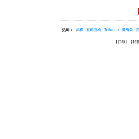
热词：
课程
有舵雪橇
Telluride
魔鬼鱼
【
打印
】【
我