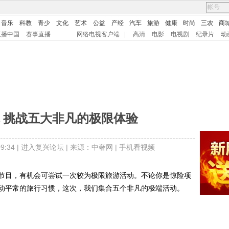
音乐
科教
青少
文化
艺术
公益
产经
汽车
旅游
健康
时尚
三农
商
直播中国
赛事直播
网络电视客户端
|
高清
电影
电视剧
纪录片
动
 挑战五大非凡的极限体验
:34 |
进入复兴论坛
| 来源：
中奢网 |
手机看视频
目，有机会可尝试一次较为极限旅游活动。不论你是惊险项
动平常的旅行习惯，这次，我们集合五个非凡的极端活动。