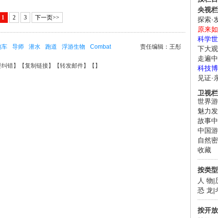
央视栏
1
2
3
下一页>>
探索·
原来如
科学世
跑车
导师
潜水
跑道
浮游生物
Combat
责任编辑：王彤
下大观
走遍中
要纠错
】【
复制链接
】【
转发邮件
】【
】
科技博
见证·
卫视栏
世界游
魅力发
故事中
中国游
自然密
收藏
按类型
人 物
|
恐 龙
|
按开放