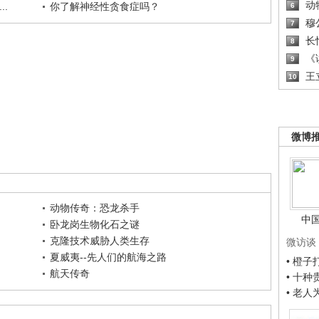
动
.
你了解神经性贪食症吗？
6
穆
7
长
8
《读
9
王
10
微博
动物传奇：恐龙杀手
中
卧龙岗生物化石之谜
克隆技术威胁人类生存
微访谈
夏威夷--先人们的航海之路
• 橙
航天传奇
• 十
• 老