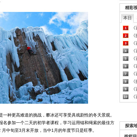
。
精彩
本日
《百
1
《探
2
《百
3
《百
4
《百
5
《百
6
《百
7
《探
8
《百
9
《百
10
一种更高难道的挑战，攀冰还可享受具戏剧性的冬天景观。
报名参加一个二天的初学者课程，学习运用锚和绳索的最佳方
探索
2 月中旬至3月末开放，当中1月的年度节日是旺季。
按栏目