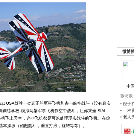
微博
中
微访谈
bat USA驾驶一架真正的军事飞机和参与航空战斗（没有真实
• 橙
• 十
民间斗狗训练学校-模拟两架军事飞机作空中战斗，让你乘坐 SIAI
• 老
 300L 型号的飞机飞上天空，这些飞机都是可以处理现实战斗的飞机。在你
基本操纵（如翻筋斗，垂直打滚，旋转等等）。