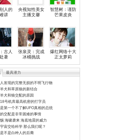
别人的
央视知性美女
智慧树：谨防
难讲
主播文馨
芒果皮炎
：古人
张泉灵：完成
爆红网络十大
处暑
冰桶挑战
正太萝莉
集
最具潜力
人发现的完整无损的不明飞行物
羊犬和草原狼的新结合
羊犬和狼交配的原因
18号机库最高机密的打字员
是第一个不了解UFO真相的总统
的交配是非常困难的事情
惕 海啸袭来 海底地震的威力
宇宙交给科学 那么我们呢？
是不是白种人的后裔