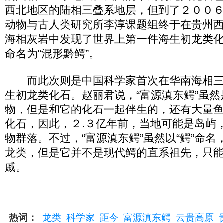
西北地区的陆相三叠系地层，但到了２００
动物与古人类研究所李淳课题组终于在贵州
海相灰岩中发现了世界上第一件海生初龙类
命名为“混形黔鳄”。
而此次则是中国科学家首次在华南海相三
生初龙类化石。赵丽君说，“富源滇东鳄”虽
物，但是和它的化石一起伴生的，还有大量
化石，因此，２.３亿年前，当地可能是岛屿
物群落。不过，“富源滇东鳄”虽然以“鳄”命
龙类，但是它并不是现代鳄的直系祖先，只
戚。
热词：
龙类
科学家
距今
富源滇东鳄
云贵高原