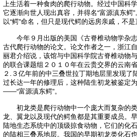
上生活着一种食肉的爬行动物。经过中国科
它逐渐向世人现出真容，并得名“富源滇东鳄
以“鳄”命名，但只是现代鳄的远房亲戚，不是
今年９月出版的美国《古脊椎动物学杂志
古代爬行动物的论文。论文作者之一，浙江
丽君介绍说，该馆与中国科学院古脊椎动物
的联合课题组２０１０年在云贵交界的云南
２.３亿年前的中三叠世拉丁期地层里发现了
过长达一年的修理后，这种陆生初龙被鉴定
——“富源滇东鳄”。
初龙类是爬行动物中一个庞大而复杂的类
龙、翼龙以及现代的鳄鱼都是其重要成员。
陆地生态系统中的顶级掠食动物，它们的化
的陆相三叠系地层。我国的早期初龙类化石