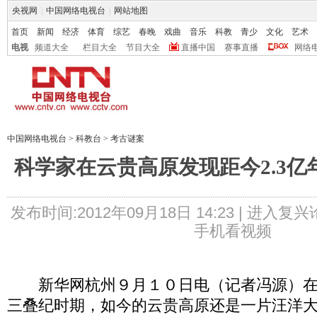
央视网
|
中国网络电视台
|
网站地图
首页
新闻
经济
体育
综艺
春晚
戏曲
音乐
科教
青少
文化
艺术
电视
频道大全
栏目大全
节目大全
直播中国
赛事直播
网络
中国网络电视台
>
科教台
>
考古谜案
科学家在云贵高原发现距今2.3亿
发布时间:2012年09月18日 14:23 |
进入复兴
手机看视频
新华网杭州９月１０日电（记者冯源）在距
三叠纪时期，如今的云贵高原还是一片汪洋