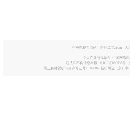
中央电视台网站
|
关于CCTV.com
|
人
中央广播电视总台 中国网络电
违法和不良信息举报
京ICP证060535号
网上传播视听节目许可证号 0102004
新出网证（京）字0