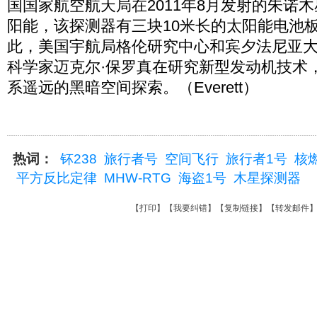
国国家航空航天局在2011年8月发射的朱诺
阳能，该探测器有三块10米长的太阳能电池
此，美国宇航局格伦研究中心和宾夕法尼亚
科学家迈克尔·保罗真在研究新型发动机技术
系遥远的黑暗空间探索。（Everett）
热词：
钚238
旅行者号
空间飞行
旅行者1号
核
平方反比定律
MHW-RTG
海盗1号
木星探测器
【
打印
】【
我要纠错
】【
复制链接
】【
转发邮件