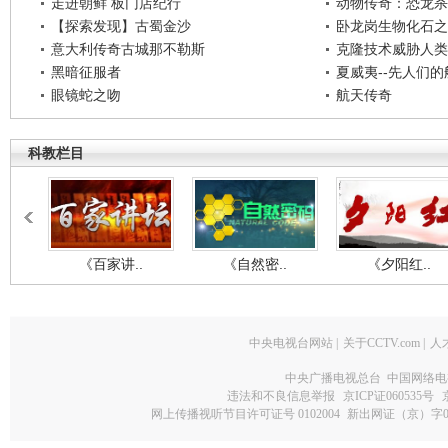
走进朝鲜 板门店纪行
动物传奇：恐龙杀
【探索发现】古蜀金沙
卧龙岗生物化石之
意大利传奇古城那不勒斯
克隆技术威胁人类
黑暗征服者
夏威夷--先人们
眼镜蛇之吻
航天传奇
科教栏目
《百家讲..
《自然密..
《夕阳红..
中央电视台网站
|
关于CCTV.com
|
人
中央广播电视总台 中国网络电
违法和不良信息举报
京ICP证060535号
网上传播视听节目许可证号 0102004
新出网证（京）字0