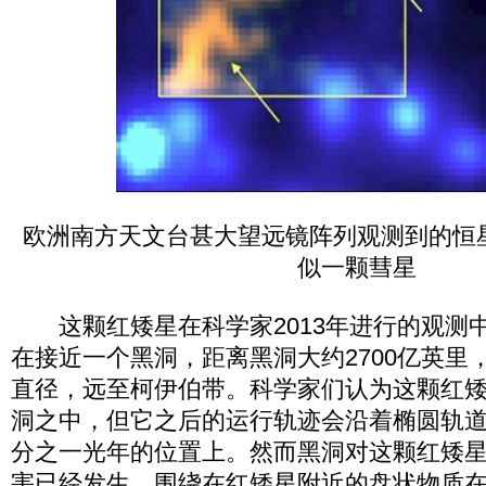
欧洲南方天文台甚大望远镜阵列观测到的恒
似一颗彗星
这颗红矮星在科学家2013年进行的观测
在接近一个黑洞，距离黑洞大约2700亿英里
直径，远至柯伊伯带。科学家们认为这颗红
洞之中，但它之后的运行轨迹会沿着椭圆轨
分之一光年的位置上。然而黑洞对这颗红矮
害已经发生，围绕在红矮星附近的盘状物质