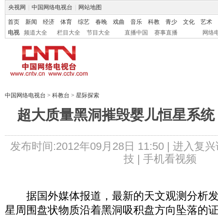
央视网
|
中国网络电视台
|
网站地图
首页
新闻
经济
体育
综艺
春晚
戏曲
音乐
科教
青少
文化
艺术
电视
频道大全
栏目大全
节目大全
直播中国
赛事直播
网络
中国网络电视台
>
科教台
>
星际探索
超大质量黑洞摧毁婴儿恒星系统
发布时间:2012年09月28日 11:50 |
进入复兴
技 |
手机看视频
据国外媒体报道，最新的天文观测分析发
星周围盘状物质沿着黑洞吸积盘方向坠落的证