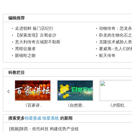
编辑推荐
走进朝鲜 板门店纪行
动物传奇：恐龙杀
【探索发现】古蜀金沙
卧龙岗生物化石之
意大利传奇古城那不勒斯
克隆技术威胁人类
黑暗征服者
夏威夷--先人们
眼镜蛇之吻
航天传奇
科教栏目
《百家讲..
《自然密..
《夕阳红..
搜索更多
恒星形成
恒星系统
的新闻
[视频]陕西：依托科技 构建优势产业链