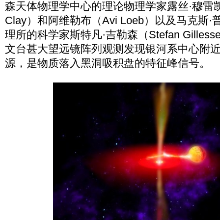
森天体物理学中心的理论物理学家露丝·穆雷凯利（R
Clay）和阿维勒布（Avi Loeb）以及马克
理所的科学家斯特凡·吉勒森（Stefan Gille
文台甚大望远镜阵列观测发现银河系中心附
源，是物质落入黑洞吸积盘的特征峰信号。