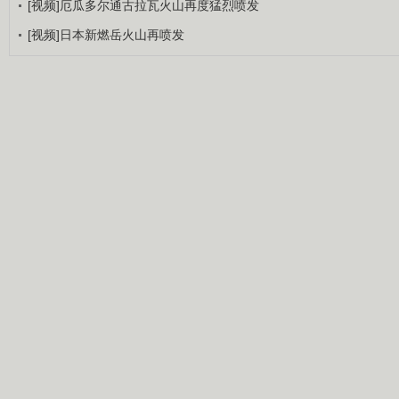
[视频]厄瓜多尔通古拉瓦火山再度猛烈喷发
[视频]日本新燃岳火山再喷发