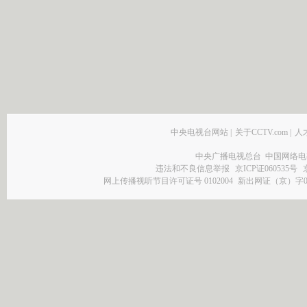
中央电视台网站
|
关于CCTV.com
|
人
中央广播电视总台 中国网络电
违法和不良信息举报
京ICP证060535号
网上传播视听节目许可证号 0102004
新出网证（京）字0