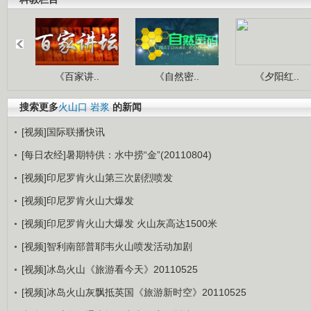
《百家讲..
《自然密..
《夕阳红..
搜索更多
火山口
岩浆
的新闻
[视频]国际联播快讯
[每日农经]暑期特供：水中捞“金”(20110804)
[视频]印尼罗肯火山第三次剧烈喷发
[视频]印尼罗肯火山大爆发
[视频]印尼罗肯火山大爆发 火山灰高达1500米
[视频]智利南部普耶韦火山喷发活动加剧
[视频]冰岛火山《旅游看今天》20110525
[视频]冰岛火山灰飘抵英国《旅游新时空》20110525