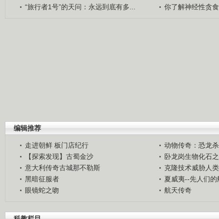
“旅行者1号”的天问：永远到底有多...
你了解神经性贪食
编辑推荐
走进朝鲜 板门店纪行
动物传奇：恐龙杀
【探索发现】古蜀金沙
卧龙岗生物化石之
意大利传奇古城那不勒斯
克隆技术威胁人类
黑暗征服者
夏威夷--先人们
眼镜蛇之吻
航天传奇
科教栏目