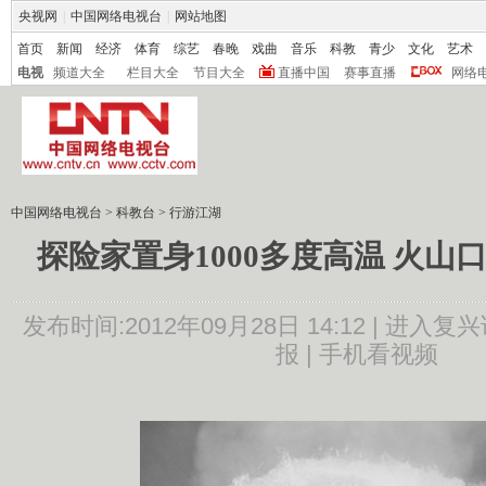
央视网
|
中国网络电视台
|
网站地图
首页
新闻
经济
体育
综艺
春晚
戏曲
音乐
科教
青少
文化
艺术
电视
频道大全
栏目大全
节目大全
直播中国
赛事直播
网络
中国网络电视台
>
科教台
>
行游江湖
探险家置身1000多度高温 火山
发布时间:2012年09月28日 14:12 |
进入复兴
报 |
手机看视频