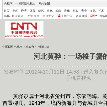
央视网
|
中国网络电视台
|
网站地图
首页
新闻
经济
体育
综艺
春晚
戏曲
音乐
科教
青少
文化
艺术
电视
频道大全
栏目大全
节目大全
直播中国
赛事直播
网络
中国网络电视台
>
科教台
>
行游江湖
河北黄骅：一场梭子蟹
发布时间:2012年10月11日 14:58 |
进入复兴
手机看视频
黄骅隶属于河北省沧州市，东依渤海。黄
首置柳县。1943年，境内新海县与青城县合并