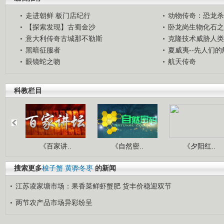
走进朝鲜 板门店纪行
动物传奇：恐龙杀
【探索发现】古蜀金沙
卧龙岗生物化石之
意大利传奇古城那不勒斯
克隆技术威胁人类
黑暗征服者
夏威夷--先人们
眼镜蛇之吻
航天传奇
科教栏目
《百家讲..
《自然密..
《夕阳红..
搜索更多
梭子蟹
黄骅冬枣
的新闻
江苏凌家塘市场：果香菜鲜虾蟹肥 货丰价稳迎双节
两节农产品市场异彩纷呈