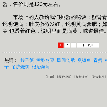
蟹，售价则是120元左右。
市场上的人教给我们挑蟹的秘诀：蟹背青
说明饱满；肚皮微微发红，说明黄满膏肥；如
尖”也透着红色，说明里面是满黄，味道最佳
1
2
3
下一页>>
热词：
梭子蟹
黄骅冬枣
民间传承
臭鳜鱼
青蟹
子
吊炉烧饼
根治海河
【
打印
】【
我要纠错
】【
复制链接
】【
转发邮件