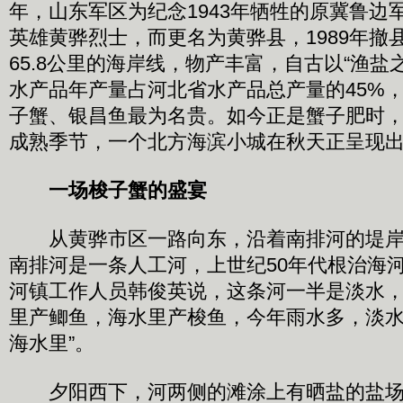
年，山东军区为纪念1943年牺牲的原冀鲁边
英雄黄骅烈士，而更名为黄骅县，1989年撤
65.8公里的海岸线，物产丰富，自古以“渔盐
水产品年产量占河北省水产品总产量的45%
子蟹、银昌鱼最为名贵。如今正是蟹子肥时
成熟季节，一个北方海滨小城在秋天正呈现
一场梭子蟹的盛宴
从黄骅市区一路向东，沿着南排河的堤岸
南排河是一条人工河，上世纪50年代根治海
河镇工作人员韩俊英说，这条河一半是淡水，
里产鲫鱼，海水里产梭鱼，今年雨水多，淡
海水里”。
夕阳西下，河两侧的滩涂上有晒盐的盐场