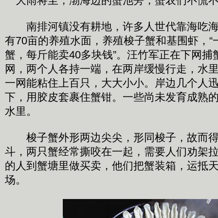
大雨将至，渤海边的蟹池旁，蟹农们不慌
南排河镇没有耕地，许多人世代靠海吃海
有70亩的养殖水面，养殖梭子蟹和基围虾，“
蟹，每斤能卖40多块钱”。汪竹军正在下网捕
网，两个人各持一端，在两岸缓慢行走，水
一网能粘住上百只，大大小小。岸边几个人
下，用胶皮套裹住蟹钳。一些尚未发育成熟
水里。
梭子蟹外形两边尖尖，形同梭子，故而得
斗，两只蟹经常撕咬在一起，需要人们劝架
的人到蟹塘里做买卖，他们把蟹装箱，运抵
场。