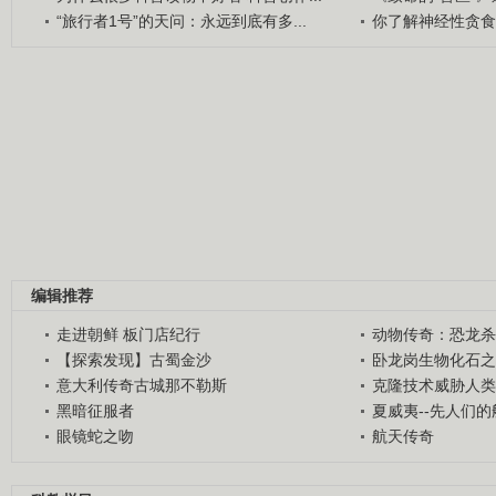
“旅行者1号”的天问：永远到底有多...
你了解神经性贪食
编辑推荐
走进朝鲜 板门店纪行
动物传奇：恐龙杀
【探索发现】古蜀金沙
卧龙岗生物化石之
意大利传奇古城那不勒斯
克隆技术威胁人类
黑暗征服者
夏威夷--先人们
眼镜蛇之吻
航天传奇