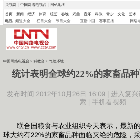
央视网
|
中国网络电视台
|
网站地图
首页
新闻
经济
体育
综艺
春晚
戏曲
音乐
科教
青少
文化
艺术
电视
频道大全
栏目大全
节目大全
直播中国
赛事直播
网络
中国网络电视台
>
科教台
>
气候环境
统计表明全球约22%的家畜品
发布时间:2012年10月26日 16:09 |
进入复兴
索 |
手机看视频
联合国粮食与农业组织今天表示，最新的
球大约有22%的家畜品种面临灭绝的危险，