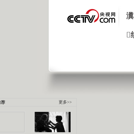
瀵

推荐
更多>>