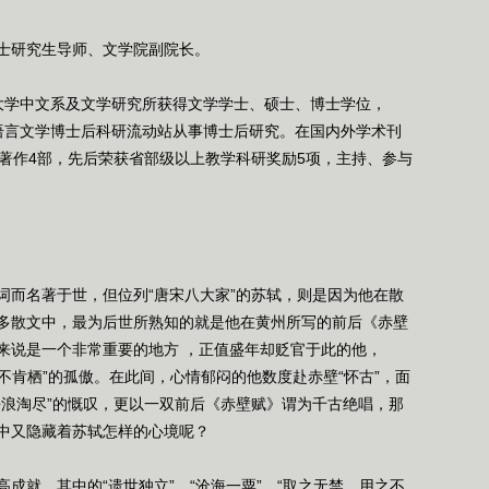
研究生导师、文学院副院长。
范大学中文系及文学研究所获得文学学士、硕士、博士学位，
中国语言文学博士后科研流动站从事博士后研究。在国内外学术刊
术著作4部，先后荣获省部级以上教学科研奖励5项，主持、参与
而名著于世，但位列“唐宋八大家”的苏轼，则是因为他在散
多散文中，最为后世所熟知的就是他在黄州所写的前后《赤壁
来说是一个非常重要的地方 ，正值盛年却贬官于此的他，
枝不肯栖”的孤傲。在此间，心情郁闷的他数度赴赤壁“怀古”，面
去浪淘尽”的慨叹，更以一双前后《赤壁赋》谓为千古绝唱，那
中又隐藏着苏轼怎样的心境呢？
就，其中的“遗世独立”、“沧海一粟”、“取之无禁，用之不