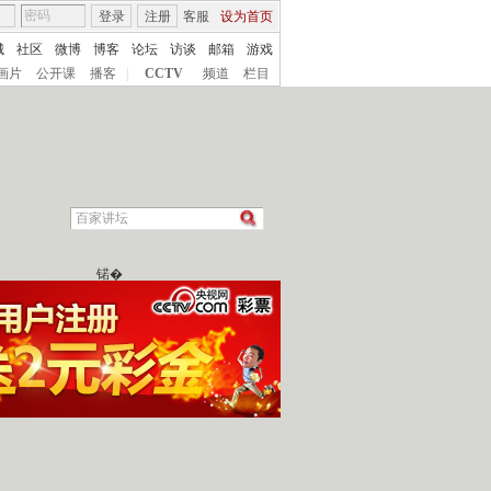
登录
注册
客服
设为首页
城
社区
微博
博客
论坛
访谈
邮箱
游戏
画片
公开课
播客
|
CCTV
频道
栏目
锘�