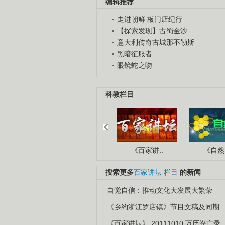
编辑推荐
走进朝鲜 板门店纪行
【探索发现】古蜀金沙
意大利传奇古城那不勒斯
黑暗征服者
眼镜蛇之吻
科教栏目
《百家讲..
《自然密
搜索更多
百家讲坛
栏目
的新闻
自觉自信：推动文化大发展大繁荣
《乡约浙江罗店镇》节目文稿及同期
《百家讲坛》 20111010 万历兴