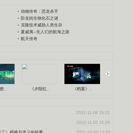
动物传奇：恐龙杀手
卧龙岗生物化石之谜
克隆技术威胁人类生存
夏威夷--先人们的航海之路
航天传奇
..
《夕阳红..
《档案》..
《人与自.
2012-11-04 15:21
2012-11-02 15:29
亡录（三）棍棒与道义的较量
2011-10-10 12:30