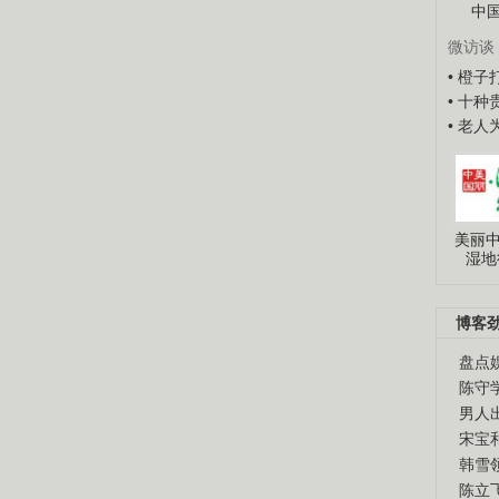
中
微访谈
• 橙
• 十
• 老
美丽中
湿地
博客
盘点
陈守
男人
宋宝
韩雪
陈立