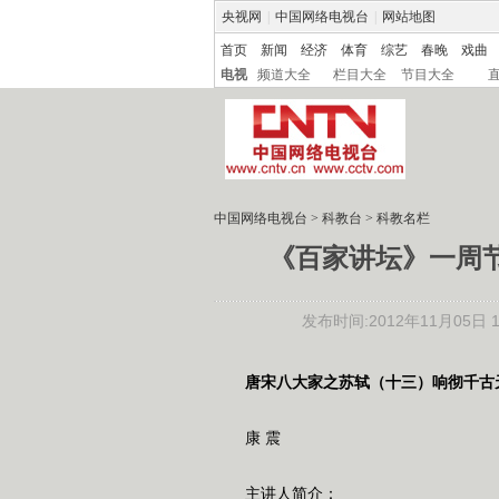
央视网
|
中国网络电视台
|
网站地图
首页
新闻
经济
体育
综艺
春晚
戏曲
电视
频道大全
栏目大全
节目大全
中国网络电视台
>
科教台
>
科教名栏
《百家讲坛》一周节
发布时间:2012年11月05日 15
唐宋八大家之苏轼（十三）响彻千古天
康 震
主讲人简介：