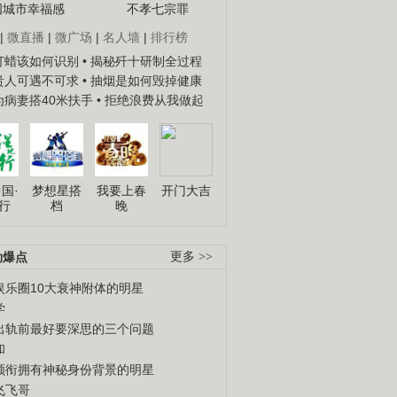
国城市幸福感
不孝七宗罪
|
微直播
|
微广场
|
名人墙
|
排行榜
子打蜡该如何识别
• 揭秘歼十研制全过程
种贵人可遇不可求
• 抽烟是如何毁掉健康
人为病妻搭40米扶手
• 拒绝浪费从我做起
国·
梦想星搭
我要上春
开门大吉
行
档
晚
劲爆点
更多 >>
娱乐圈10大衰神附体的明星
学
出轨前最好要深思的三个问题
和
领衔拥有神秘身份背景的明星
飞飞哥