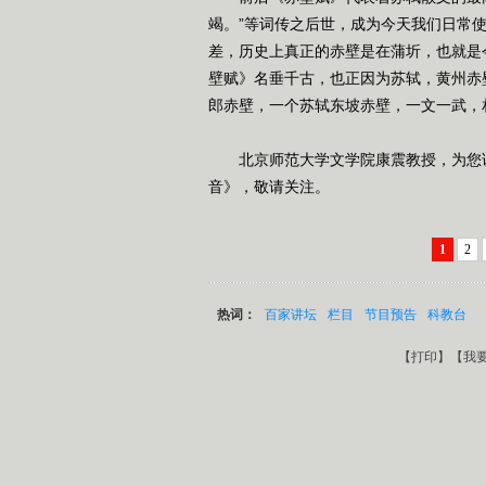
竭。”等词传之后世，成为今天我们日常使
差，历史上真正的赤壁是在蒲圻，也就是
壁赋》名垂千古，也正因为苏轼，黄州赤
郎赤壁，一个苏轼东坡赤壁，一文一武，
北京师范大学文学院康震教授，为您讲
音》，敬请关注。
1
2
热词：
百家讲坛
栏目
节目预告
科教台
【
打印
】【
我