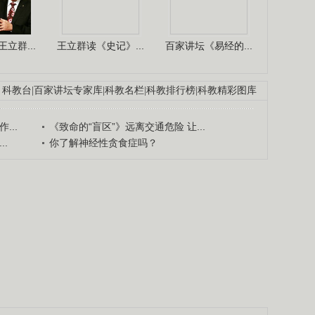
立群...
王立群读《史记》...
百家讲坛《易经的...
科教台
|
百家讲坛专家库
|
科教名栏
|
科教排行榜
|
科教精彩图库
...
《致命的“盲区”》远离交通危险 让...
.
你了解神经性贪食症吗？