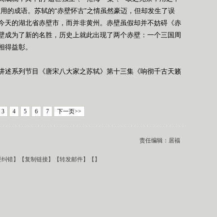
用的成语。苏轼的“赤壁怀古”之情虽然豪迈，但却发生了误
今天的湖北省赤壁市，而并非黄州。赤壁虽假却并不妨碍《赤
壁成为了新的名胜，历史上就此出现了两个赤壁：一个三国周
相得益彰。
述系列节目《唐宋八大家之苏轼》第十三集《响彻千古天籁
3
4
5
6
7
下一页>>
责任编辑：居福
要纠错
】【
复制链接
】【
转发邮件
】【
】