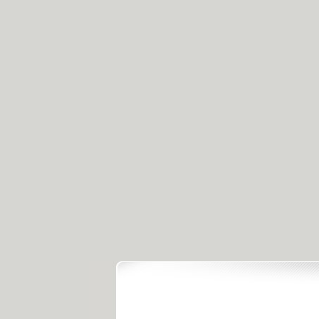
.
《经典人..
《中华民..
《人物》..