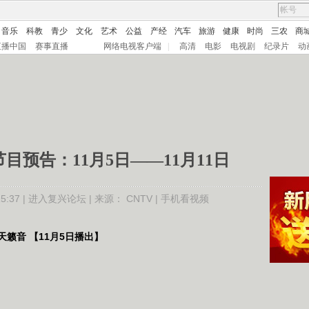
音乐
科教
青少
文化
艺术
公益
产经
汽车
旅游
健康
时尚
三农
商
直播中国
赛事直播
网络电视客户端
|
高清
电影
电视剧
纪录片
动
目预告：11月5日——11月11日
:37 |
进入复兴论坛
| 来源：
CNTV
|
手机看视频
籁音 【11月5日播出】