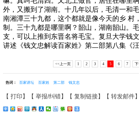
嘛。真叫毛清四。又北上做官，居住在哪里
外，又搬到了湖南。十几年以后，毛清一和
南湘潭三十九都，这个都就是像今天的乡 村
制。三十九都是哪里啊？韶山，湖南韶山。
支，可以上推到东晋名将毛宝。复旦大学钱
讲述《钱文忠解读百家姓》第二部第八集《汪 
<<上一页
1
2
3
4
5
6
7
下
热词：
百家讲坛
百家姓
第二部
钱文忠
【
打印
】【
举报/纠错
】【
复制链接
】【
转发邮件