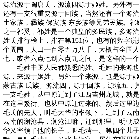
源流源于陶唐氏，源流四源于姬姓。另外有
还有一支很重要源于回族，当然还有一个源流
土家族，彝族 保安族 东乡族等兄弟民族。
之一祁奚，祁姓是一个典型的多民族，多源
姓氏排行榜上，排在第151位，也有的数字说
个周围，人口一百零五万八千，大概占全国
七，或者六点七到六点九之间，是这样的一
毛姓中国人民都熟悉的姓。毛姓的来源也
源，来源于姬姓。另外一个来源，也是源于
蒙古族 氐族。源流四，源于回族，源流五，
一支毛姓，从中原迁到了江西吉州龙城，就
在这里繁衍。也从中原迁过来的。然后这里
毛氏的先人，叫毛太华的率领下，迁到了云
云南的澜沧县，澜沧江嘛，迁到那里。明朝
华又率领了他的长子，叫毛清一。第四个儿