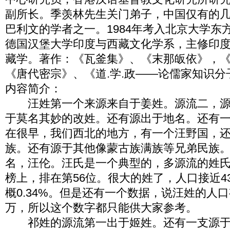
副所长。季羡林先生关门弟子，中国仅有的
巴利文的学者之一。1984年考入北京大学东
德国汉堡大学印度与西藏文化学系，主修印
藏学。著作：《瓦釜集》、《末那皈依》，
《唐代密宗》、《道.学.政——论儒家知识分
内容简介：
汪姓第一个来源来自于姜姓。源流二，源
于莫名其妙的改姓。还有源出于地名。还有
在很早，我们西北的地方，有一个汪野国，
族。还有源于其他像蒙古族满族等兄弟民族
名，汪伦。汪氏是一个典型的，多源流的姓
榜上，排在第56位。很大的姓了，人口接近4
概0.34%。但是还有一个数据，说汪姓的人口有
万，所以这个数字都只能供大家参考。
祁姓的源流第一出于姬姓。还有一支源于