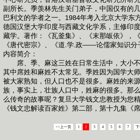
副所长。季羡林先生关门弟子，中国仅有的
巴利文的学者之一。1984年考入北京大学东
德国汉堡大学印度与西藏文化学系，主修印
藏学。著作：《瓦釜集》、《末那皈依》，
《唐代密宗》、《道.学.政——论儒家知识分
内容简介：
席、季、麻这三姓在日常生活中，大小不
其中席姓和麻姓不太常见。季姓因为国学大
被大家熟知，但人口也不是很多。麻姓的来
族，事实上，壮族人口中，姓麻的很多。那
么传奇的故事呢？复旦大学钱文忠教授为您
《钱文忠解读百家姓》第二部，第十九集《席 
<<上一页
1
2
3
4
5
6
7
下