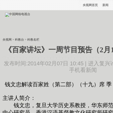
央视网首页
新闻
央视网
>
科教台
>
科教名栏
《百家讲坛》一周节目预告（2月10
发布时间:2014年02月07日 10:45 |
进入复兴
手机看新闻
钱文忠解读百家姓（第二部）（十九）席 季 
主讲人简介：
钱文忠，复旦大学历史系教授，华东师范
中心研究员，香港汉语基督教文化研究所研