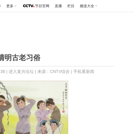
事
更多
节目官网
直播
栏目
频道大全
清明古老习俗
38 |
进入复兴论坛
| 来源：CNTV综合 |
手机看新闻