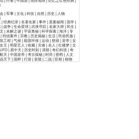
坛
|
行者
|
中国游
|
玩转地球
|
记忆之红色经典
|
国
会
|
军事
|
文化
|
科技
|
自然
|
历史
|
人物
类
址
|
经典纪录
|
名著名家
|
事件
|
悬案秘闻
|
国学
|
现
|
战争
|
生命星球
|
武侠寻踪
|
名家大师
|
民生
|
文
|
未解之谜
|
宇宙奥秘
|
科学探索
|
海洋
|
专
|
刑侦案件
|
宗教
|
历史揭秘
|
生活
|
民俗民族
|
筑工程
|
气候
|
能源环保
|
运动
|
慈禧
|
皇帝
|
女
女王
|
明星艺人
|
收藏
|
灾难
|
名人
|
红楼梦
|
文
UFO
|
易中天
|
历史时刻
|
清朝
|
奇幻科技
|
奇
航天
|
中国皇帝
|
考古探秘
|
时尚
|
密档
|
人文
说天下
|
国粹
|
行游
|
皇陵
|
二战
|
臣相
|
植物