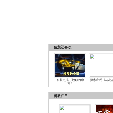
猜您还喜欢
科技之光《地球的命
探索发现《马岛
运》
科教栏目