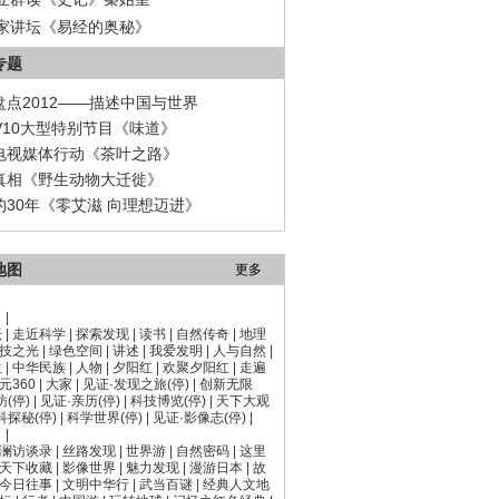
家讲坛《易经的奥秘》
专题
盘点2012——描述中国与世界
TV10大型特别节目《味道》
电视媒体行动《茶叶之路》
真相《野生动物大迁徙》
的30年《零艾滋 向理想迈进》
地图
更多
目
|
坛
|
走近科学
|
探索发现
|
读书
|
自然传奇
|
地理
技之光
|
绿色空间
|
讲述
|
我爱发明
|
人与自然
|
生
|
中华民族
|
人物
|
夕阳红
|
欢聚夕阳红
|
走遍
元360
|
大家
|
见证·发现之旅(停)
|
创新无限
访(停)
|
见证·亲历(停)
|
科技博览(停)
|
天下大观
科探秘(停)
|
科学世界(停)
|
见证·影像志(停)
|
目
|
澜访谈录
|
丝路发现
|
世界游
|
自然密码
|
这里
天下收藏
|
影像世界
|
魅力发现
|
漫游日本
|
故
今日往事
|
文明中华行
|
武当百谜
|
经典人文地