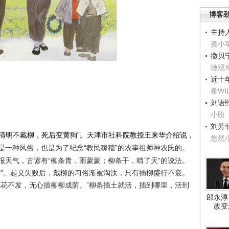
博客
主持
龚小
撒贝
微观
近十
希WI
刘语
小盼
刘芳
“清明不戴柳，死后变黄狗”。天津市社科院教授王来华介绍说，
悠然
是一种风俗，也是为了纪念“教民稼穑”的农事祖师神农氏的。
报天气，古谚有“柳条青，雨蒙蒙；柳条干，晴了天”的说法。
号”。起义失败后，戴柳的习俗渐被淘汰，只有插柳盛行不衰。
花花不发，无心插柳柳成荫。”柳条插土就活，插到哪里，活到
郎永淳
改变