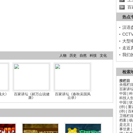
百
10
热点
汉语
CC
大型
走近
我们
人物
历史
自然
科技
文化
检索
按栏目
央视栏
百家讲
中国
|
科
战火》
百家讲坛《郝万山说健
百家讲坛《春秋吴国风
康》
云录》
科技人
中国
|
状
(停)
|
重
(停)
|
百
卫视栏
档案
|
杨
是北京
|
事甘肃
|