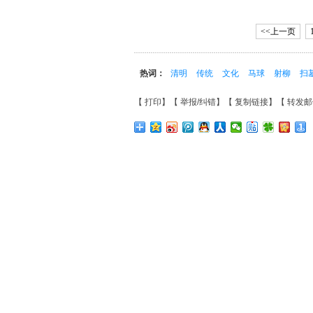
<<上一页
热词：
清明
传统
文化
马球
射柳
扫
【
打印
】【
举报/纠错
】【
复制链接
】【
转发邮