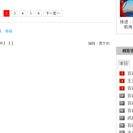
1
2
3
4
5
6
下一页>>
徐进：
机海
墓
祭祖
件
】【
】
编辑：曹方剑
精彩
本日
百
1
王
2
百
3
百
4
百
5
百
6
武
7
百
8
王
9