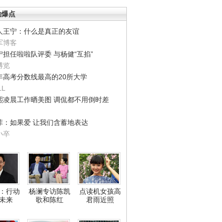
劲爆点
人王宁：什么是真正的友谊
军博客
宁担任啦啦队评委 与杨健“互掐”
博览
年高考分数线最高的20所大学
LL
熙凌晨工作晒美图 调侃都不用倒时差
菲：如果爱 让我们含蓄地表达
小卒
：行动
杨澜专访陈凯
点读机女孩高
未来
歌和陈红
君雨近照