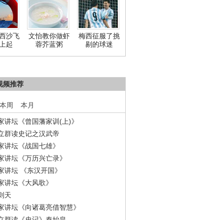
西沙飞
文怡教你做虾
梅西征服了挑
上起
蓉芥蓝粥
剔的球迷
视频推荐
本周
本月
家讲坛《曾国藩家训(上)》
立群读史记之汉武帝
家讲坛《战国七雄》
家讲坛《万历兴亡录》
家讲坛 《东汉开国》
家讲坛《大风歌》
则天
家讲坛《向诸葛亮借智慧》
立群读《史记》秦始皇