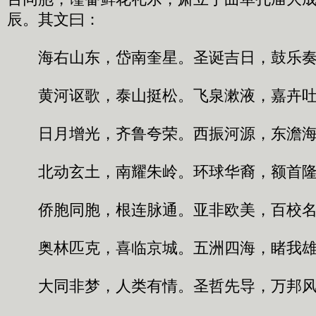
辰。其文曰：
海右山东，岱南奎星。圣诞吉日，鼓乐奏
黄河讴歌，泰山挺松。飞泉漱液，嘉卉吐
日月增光，齐鲁夸荣。西振河源，东澹海
北动玄土，南耀朱岭。环球华裔，额首隆
侨胞同胞，根连脉通。亚非欧美，百校名
奥林匹克，喜临京城。五洲四海，睹我雄
大同非梦，人类有情。圣哲先导，万邦风