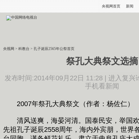
央视网首页
新闻
央视网
>
科教台
>
孔子诞辰2565年公祭首页
祭孔大典祭文选摘
发布时间:2014年09月22日 11:28 |
进入复兴
手机看新闻
2007年祭孔大典祭文（作者：杨佐仁）
清风送爽，海晏河清。国泰民安，举国欢
先祖孔子诞辰2558周年，海内外宾朋，世界
台同胞，谨备鲜花礼乐，肃立于曲阜孔庙大