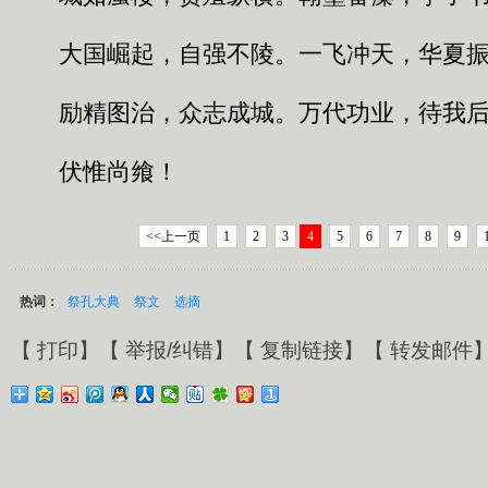
大国崛起，自强不陵。一飞冲天，华夏振
励精图治，众志成城。万代功业，待我后
伏惟尚飨！
<<上一页
1
2
3
4
5
6
7
8
9
热词：
祭孔大典
祭文
选摘
【
打印
】【
举报/纠错
】【
复制链接
】【
转发邮件