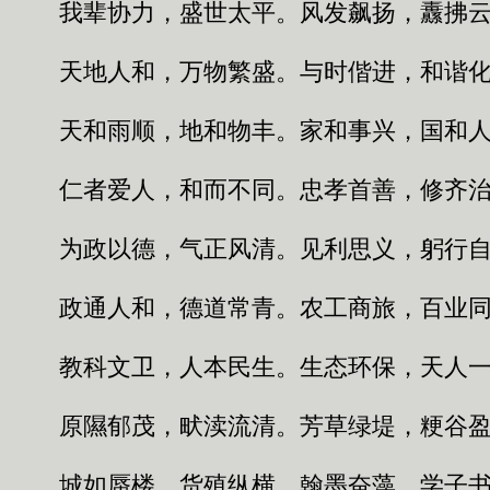
我辈协力，盛世太平。风发飙扬，纛拂云
天地人和，万物繁盛。与时偕进，和谐化
天和雨顺，地和物丰。家和事兴，国和人
仁者爱人，和而不同。忠孝首善，修齐治
为政以德，气正风清。见利思义，躬行自
政通人和，德道常青。农工商旅，百业同
教科文卫，人本民生。生态环保，天人一
原隰郁茂，畎渎流清。芳草绿堤，粳谷盈
城如蜃楼，货殖纵横。翰墨奋藻，学子书