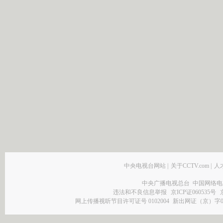
中央电视台网站
|
关于CCTV.com
|
人
中央广播电视总台 中国网络电
违法和不良信息举报
京ICP证060535号
网上传播视听节目许可证号 0102004
新出网证（京）字0