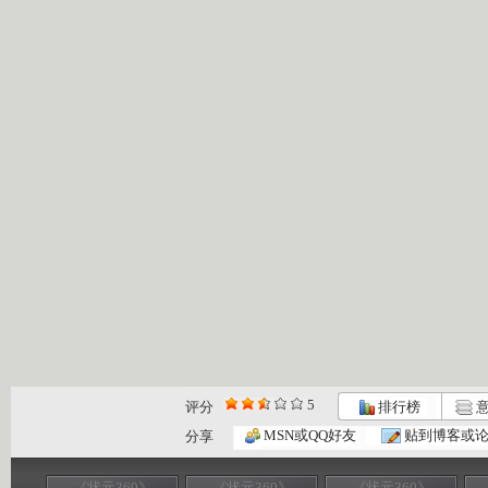
5
评分
排行榜
意
MSN或QQ好友
贴到博客或
分享
《状元360》
《状元360》
《状元360》