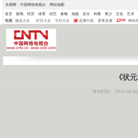
央视网
|
中国网络电视台
|
网站地图
首页
新闻
经济
体育
综艺
春晚
戏曲
音乐
科教
青少
文化
艺术
电视
频道大全
栏目大全
节目大全
直播中国
赛事直播
网络
《状元36
发布时间：
2011-08-20