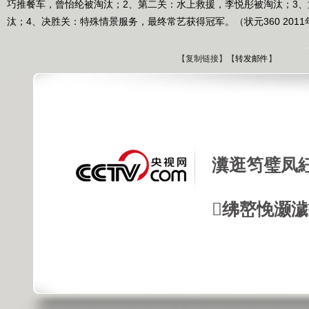
巧推餐车，曾怡纶被淘汰；2、第二关：水上救援，李悦彤被淘汰；3
汰；4、决胜关：特殊情景服务，最终常艺获得冠军。（状元360 2011年
【
复制链接
】【
转发邮件
】
瀵逛笉璧凤
绋嶅悗灏