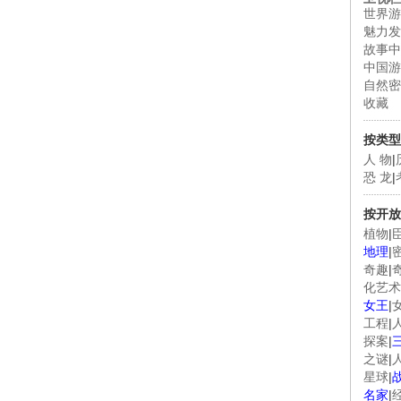
世界游
魅力发
故事中
中国游
自然密
收藏
按类型
人 物
|
恐 龙
|
按开放
植物
|
地理
|
奇趣
|
化艺术
女王
|
工程
|
探案
|
之谜
|
星球
|
名家
|