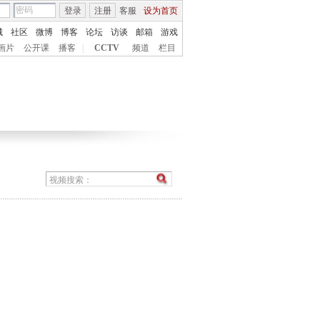
登录
注册
客服
设为首页
城
社区
微博
博客
论坛
访谈
邮箱
游戏
画片
公开课
播客
|
CCTV
频道
栏目