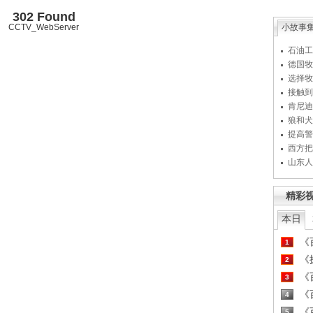
302 Found
CCTV_WebServer
小故事
石油工
德国牧
选择牧
接触到
肯尼迪
狼和犬
提高警
西方把
山东人
精彩
本日
《百
1
《探
2
《百
3
《百
4
《百
5