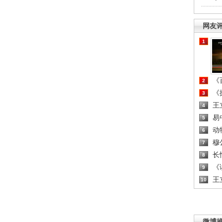
网友
1
《百
2
《探
3
王
4
易
5
动
6
穆
7
长
8
《读
9
王
10
微博