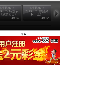
《状元360》
《状元360》
《状元360》
《状元360
130629 特别节
20130623 救捞尖
20130622 超级特
20130525 空
《旗鼓相当》
兵（上）
警
元秀
49:14
49:12
48:51
48
锘�