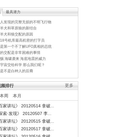
集
最具潜力
人发现的完整无损的不明飞行物
羊犬和草原狼的新结合
羊犬和狼交配的原因
18号机库最高机密的打字员
是第一个不了解UFO真相的总统
的交配是非常困难的事情
惕 海啸袭来 海底地震的威力
宇宙交给科学 那么我们呢？
是不是白种人的后裔
视频排行
更多
本周
本月
家讲坛》 20120514 拿破...
索·发现》 20120507 李...
家讲坛》 20120515 拿破...
家讲坛》 20120517 拿破...
家讲坛》 20120516 拿破...