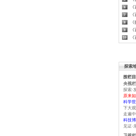
《百
6
《百
7
《探
8
《百
9
《百
10
探索
按栏目
央视栏
探索·
原来如
科学世
下大观
走遍中
科技博
见证·
卫视栏