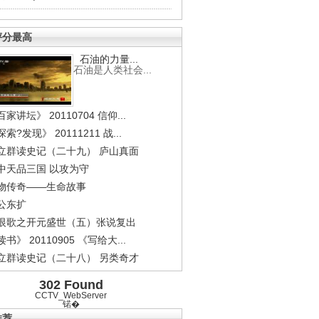
评分最高
石油的力量...
石油是人类社会...
家讲坛》 20110704 信仰...
索?发现》 20111211 战...
立群读史记（二十九） 庐山真面
中天品三国 以攻为守
物传奇——生命故事
公东扩
恨歌之开元盛世（五）张说复出
书》 20110905 《写给大...
立群读史记（二十八） 另类奇才
302 Found
CCTV_WebServer
锘�
推荐