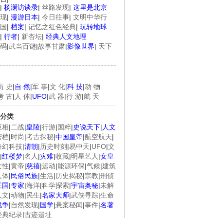
|
杨澜访谈录
|
丝路发现
|
这里是北京
现
|
漫游日本
|
今日往事
|
文明中华行
国
|
档案
|
记忆之红色经典
|
玩转地球
|
行者
|
新杏坛
|
经典人文地理
码
|
武当百谜
|
故事甘肃
|
影像世界
|
天下
历 史
|
自 然
|
军 事
|
文 化
|
科 技
|
动 物
考 古
|
人 体
|
UFO
|
武 器
|
行 游
|
航 天
分类
臣相
|
二战
|
皇陵
|
行游
|
国粹
|
史说天下
|
人文
密档
|
时尚
|
考古探秘
|
中国皇帝
|
航空航天
|
奇幻科技
|
清朝
|
历史时刻
|
易中天
|
UFO
|
文
|
红楼梦
|
名人
|
灾难
|
收藏
|
明星艺人
|
女皇
女性
|
黄帝
|
慈禧
|
运动
|
能源环保
|
气候
|
建筑
人体
|
民俗民族
|
生活
|
历史揭秘
|
宗教
|
刑侦
三国
|
专家
|
海洋
|
科学探索
|
宇宙奥秘
|
未解
人文
|
动物
|
民生
|
名家大师
|
武侠寻踪
|
生命
战争
|
自然发现
|
国学
|
悬案秘闻
|
事件
|
名著
经典纪录
|
古迹遗址