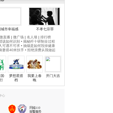
国城市幸福感
不孝七宗罪
微直播
|
微广场
|
名人墙
|
排行榜
打蜡该如何识别
• 揭秘歼十研制全过程
贵人可遇不可求
• 抽烟是如何毁掉健康
为病妻搭40米扶手
• 拒绝浪费从我做起
国·
梦想星搭
我要上春
开门大吉
行
档
晚
中心