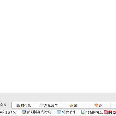
5
排行榜
意见反馈
顶
踩
N或QQ好友
贴到博客或论坛
转发邮件
转帖到社区