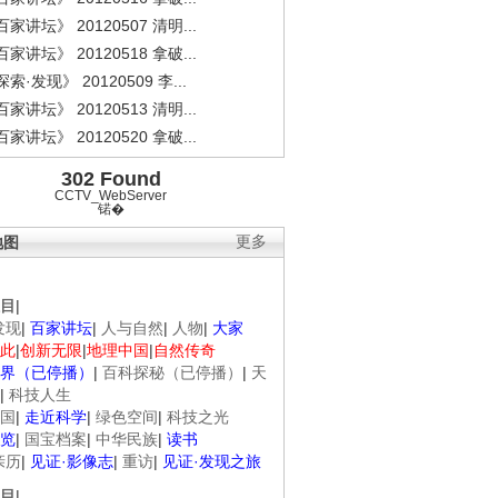
家讲坛》 20120507 清明...
家讲坛》 20120518 拿破...
索·发现》 20120509 李...
家讲坛》 20120513 清明...
家讲坛》 20120520 拿破...
302 Found
CCTV_WebServer
锘�
地图
更多
目
|
发现
|
百家讲坛
|
人与自然
|
人物
|
大家
此
|
创新无限
|
地理中国
|
自然传奇
界（已停播）
|
百科探秘（已停播）
|
天
|
科技人生
国
|
走近科学
|
绿色空间
|
科技之光
览
|
国宝档案
|
中华民族
|
读书
亲历
|
见证·影像志
|
重访
|
见证·发现之旅
目
|