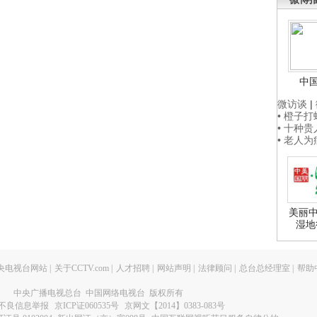
中
微访谈
|
• 橙子
• 十种
• 老人
美丽中
湿地
央电视台网站
|
关于CCTV.com
|
人才招聘
|
网站声明
|
法律顾问
|
总台总经理室
|
帮助
中央广播电视总台 中国网络电视台 版权所有
不良信息举报
京ICP证060535号
京网文【2014】0383-083号