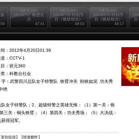
》
《状元360》
《状元360》
《状元360》
金金
20130707 救捞尖
20130706 特别节
20130630 特别节
20
兵
目《旗鼓相当》
目《旗鼓相当》
目
:56
47:41
48:03
48:17
间：2012年4月20日01:39
频道：
CCTV-1
栏目：
状元360
分类：科教台社会
 字：
武警四川总队女子特警队
铁臂冲关
削铁如泥
功夫秀
中绝
总队女子特警队；2、超级特警之英雄无悔：（1）第一关：铁
）第三关：铜头铁臂；（4）第四关：功夫秀场；（5）大决战：
飞获得冠军。
【
复制链接
】【
转发邮件
】