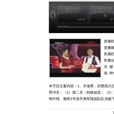
《状元360》
《状元360
20131001
20130809 黄
库
49:55
47
首播时
首播
所属
所属
关 键
场
绝
本节目主要内容：1、开场秀，武警四川
臂冲关；（2）第二关：削铁如泥；（3
绝中绝。最终2号选手海军陆战队队员杨