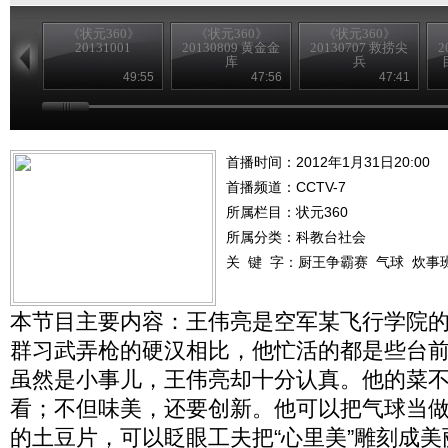
《状元360》
《状元360》
《状元360》
20131001
20130809 黄金金
20130707 救捞尖
2
库
兵
49:55
47:56
47:41
首播时间：2012年1月31日20:00
首播频道：
CCTV-7
所属栏目：
状元360
所属分类：科教台社会
关 键 字：
厨王争霸赛
气球
炊事
本节目主要内容：王伟亮是空军某飞行学院
群习武弄枪的硬汉相比，他忙活的都是些台
虽然是小事儿，王伟亮却十分认真。他的菜
看；不但味美，还要创新。他可以把气球当
的土豆片，可以眨眼工夫把“心里美”雕刻成