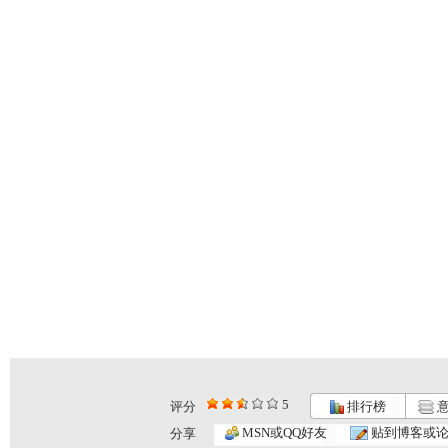
5
评分
排行榜
意
MSN或QQ好友
贴到博客或
分享