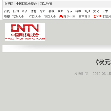
央视网
|
中国网络电视台
|
网站地图
首页
新闻
经济
体育
综艺
春晚
戏曲
音乐
科教
青少
文化
艺术
电视
频道大全
栏目大全
节目大全
直播中国
赛事直播
网络
《状元36
发布时间：
2012-03-15