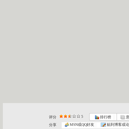
5
评分
排行榜
意
MSN或QQ好友
贴到博客或
分享