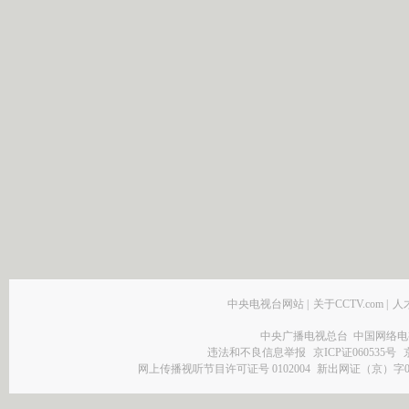
中央电视台网站
|
关于CCTV.com
|
人
中央广播电视总台 中国网络电
违法和不良信息举报
京ICP证060535号
网上传播视听节目许可证号 0102004
新出网证（京）字0