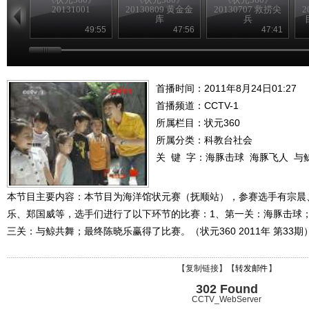
20131001
20130809 黄金金
20130707 救捞尖
2
库
兵
49:55
47:56
47:41
首播时间：2011年8月24日01:27
首播频道：
CCTV-1
所属栏目：
状元360
所属分类：科教台社会
关 键 字：
海豚击球
海豚飞人
与
本节目主要内容：本节目为海洋馆状元赛（抚顺站），参赛选手有宗晨
乐、郑国威等，选手们进行了以下环节的比赛：1、第一关：海豚击球；
三关：与鲸共舞；最终陈晓乐赢得了比赛。（状元360 2011年 第33期
【
复制链接
】【
转发邮件
】
302 Found
CCTV_WebServer