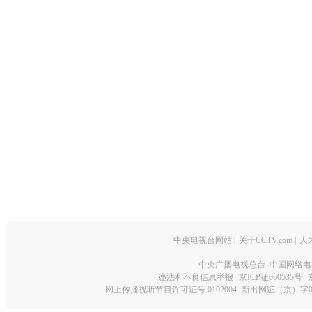
中央电视台网站
|
关于CCTV.com
|
人
中央广播电视总台 中国网络电
违法和不良信息举报
京ICP证060535号
网上传播视听节目许可证号 0102004
新出网证（京）字0