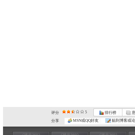
5
评分
排行榜
意
MSN或QQ好友
贴到博客或
分享
《状元360》
《状元360》
《状元360》