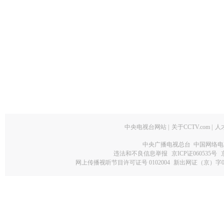
中央电视台网站
|
关于CCTV.com
|
人
中央广播电视总台 中国网络电
违法和不良信息举报
京ICP证060535号
网上传播视听节目许可证号 0102004
新出网证（京）字0