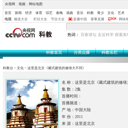
央视网
|
视频
|
网站地图
首页
新闻
经济
体育
综艺
春晚
戏曲
音乐
科教
青少
文化
艺术
电视
频道大全
栏目大全
节目大全
直播中国
赛事直播
网络
热词：
百家讲坛
走近科学
探索发
科教首页
分类点播
科教名栏
科教台
>
文化
>
这里是北京《藏式建筑的修缮大不同》
名 称：这里是北京《藏式建筑的修缮
集 数：2集
首播时间：
首播频道：
产 地：中国大陆
年 份：2011
来 源：这里是北京