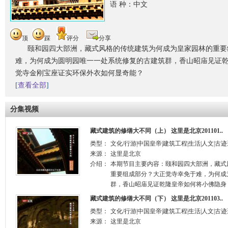
语 种：中文
顶
踩
评分
分享
颐和园四大部洲，藏式风格的传统建筑为何成为皇家园林的重要
难，为何成为圆明园唯一一处系统修复的古建筑群，香山昭庙见证
觉寺金刚宝座证实环保外衣如何显奇能？
[
查看全部
]
分集视频
藏式建筑的修缮大不同（上） 这里是北京201101..
类型：
文化/行游|中国皇帝|建筑工程|生活|人文|古
来源：
这里是北京
介绍：
本期节目主要内容：颐和园四大部洲，藏式
重要组成部分？大正觉寺幸免于难，为何成
群，香山昭庙见证乾隆皇帝如何将小佛隐身？
藏式建筑的修缮大不同（下） 这里是北京201103..
类型：
文化/行游|中国皇帝|建筑工程|生活|人文|古
来源：
这里是北京