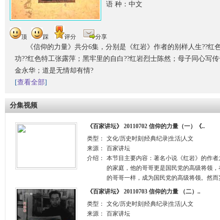
语 种：中文
顶
踩
评分
分享
《信仰的力量》共分6集，分别是《红岩》作者的别样人生??红
功??红色特工张露萍；黑牢里的自白??红岩烈士陈然；母子同心写传
金永华；道是无情却有情?
[
查看全部
]
分集视频
《百家讲坛》 20110702 信仰的力量（一）《..
类型：
文化/历史时刻|经典纪录|生活|人文
来源：
百家讲坛
介绍：
本节目主要内容：著名小说《红岩》的作者
的家庭，他的哥哥更是国民党的高级将领，
的哥哥一样，成为国民党的高级将领。然而罗
《百家讲坛》 20110703 信仰的力量 （二）..
类型：
文化/历史时刻|经典纪录|生活|人文
来源：
百家讲坛