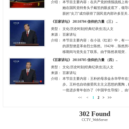
介绍：
本节目主要内容：在共产党的情报战线上有
她在国民党特务头子戴笠的眼皮底下，领导
脏的“尖刀”成功获得了国民党内部许多至关.
《百家讲坛》 20110704 信仰的力量（三） ..
类型：
文化/历史时刻|经典纪录|生活|人文
来源：
百家讲坛
介绍：
本节目主要内容：在小说《红岩》中，有一
的原型便是革命烈士陈然。1942年，陈然
移期间与党失去了联系。由于陈然表现突..
《百家讲坛》 20110705 信仰的力量 （四）..
类型：
文化/历史时刻|经典纪录|生活|人文
来源：
百家讲坛
介绍：
本节目主要内容：王朴的母亲金永华早年在
步。王朴也自幼接受民主主义思想的熏陶，
一批进步青年创办了《中国学生导报》。由于
<<
<
1
2
>
>>
302 Found
CCTV_WebServer