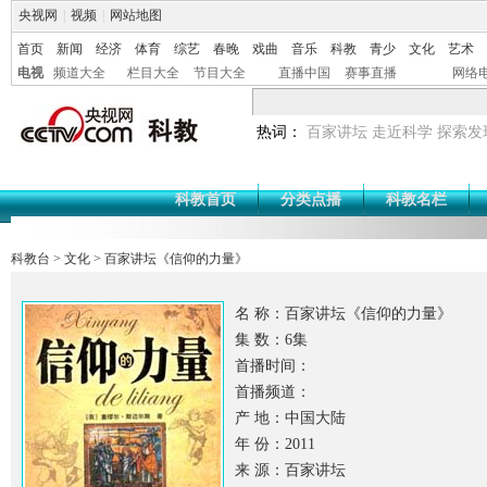
央视网
|
视频
|
网站地图
首页
新闻
经济
体育
综艺
春晚
戏曲
音乐
科教
青少
文化
艺术
电视
频道大全
栏目大全
节目大全
直播中国
赛事直播
网络
热词：
百家讲坛
走近科学
探索发
科教首页
分类点播
科教名栏
科教台
>
文化
>
百家讲坛《信仰的力量》
名 称：百家讲坛《信仰的力量》
集 数：6集
首播时间：
首播频道：
产 地：中国大陆
年 份：2011
来 源：百家讲坛