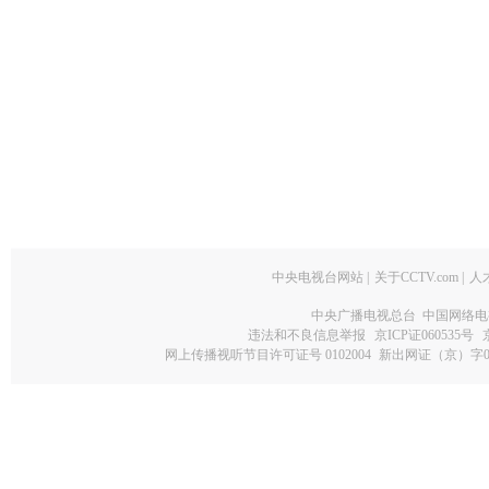
中央电视台网站
|
关于CCTV.com
|
人
中央广播电视总台 中国网络电
违法和不良信息举报
京ICP证060535号
网上传播视听节目许可证号 0102004
新出网证（京）字0