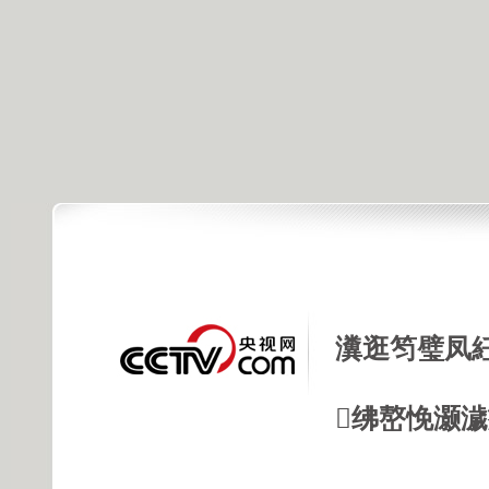
瀵逛笉璧凤
绋嶅悗灏