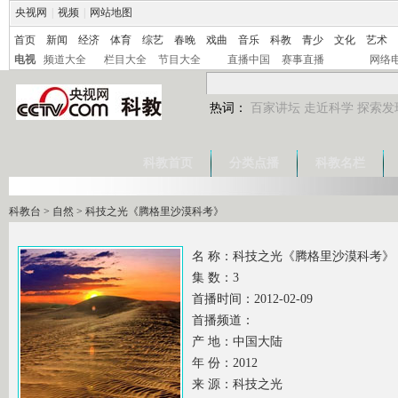
央视网
|
视频
|
网站地图
首页
新闻
经济
体育
综艺
春晚
戏曲
音乐
科教
青少
文化
艺术
电视
频道大全
栏目大全
节目大全
直播中国
赛事直播
网络
热词：
百家讲坛
走近科学
探索发
科教首页
分类点播
科教名栏
科教台
>
自然
>
科技之光《腾格里沙漠科考》
名 称：科技之光《腾格里沙漠科考》
集 数：3
首播时间：2012-02-09
首播频道：
产 地：中国大陆
年 份：2012
来 源：科技之光