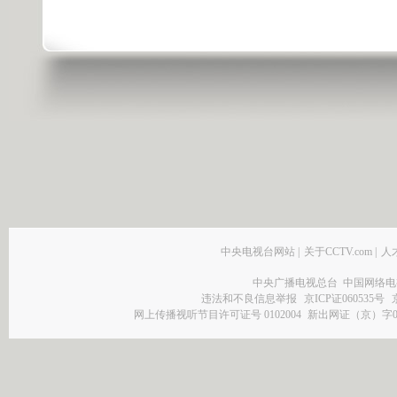
中央电视台网站
|
关于CCTV.com
|
人
中央广播电视总台 中国网络电
违法和不良信息举报
京ICP证060535号
网上传播视听节目许可证号 0102004
新出网证（京）字0