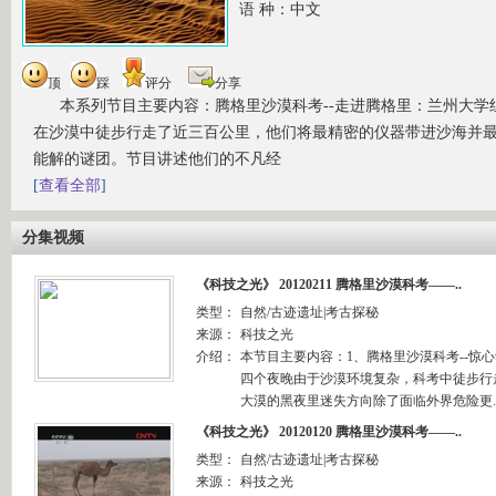
语 种：中文
顶
踩
评分
分享
本系列节目主要内容：腾格里沙漠科考--走进腾格里：兰州大学
在沙漠中徒步行走了近三百公里，他们将最精密的仪器带进沙海并
能解的谜团。节目讲述他们的不凡经
[
查看全部
]
分集视频
《科技之光》 20120211 腾格里沙漠科考——..
类型：
自然/古迹遗址|考古探秘
来源：
科技之光
介绍：
本节目主要内容：1、腾格里沙漠科考--惊
四个夜晚由于沙漠环境复杂，科考中徒步行
大漠的黑夜里迷失方向除了面临外界危险更.
《科技之光》 20120120 腾格里沙漠科考——..
类型：
自然/古迹遗址|考古探秘
来源：
科技之光