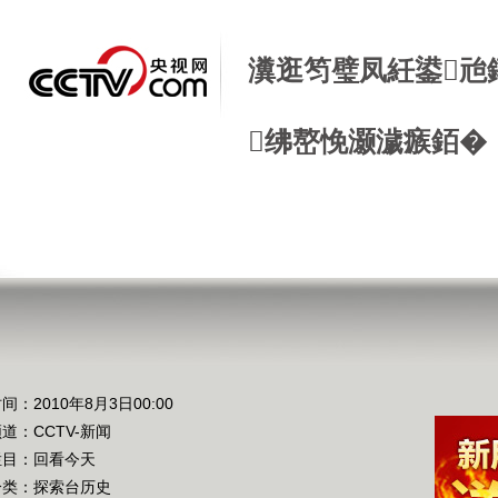
瀵逛笉璧凤紝鍙兘
绋嶅悗灏濊瘯銆�
间：2010年8月3日00:00
频道：
CCTV-新闻
栏目：
回看今天
分类：探索台历史