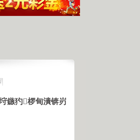
集
最具潜力
人发现的完整无损的不明飞行物
羊犬和草原狼的新结合
垨鏃犳椤甸潰锛岃
羊犬和狼交配的原因
18号机库最高机密的打字员
是第一个不了解UFO真相的总统
的交配是非常困难的事情
惕 海啸袭来 海底地震的威力
宇宙交给科学 那么我们呢？