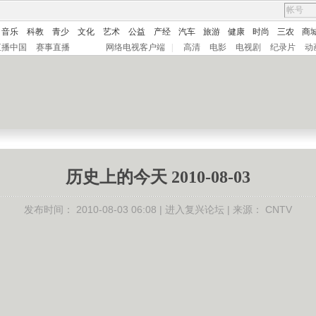
音乐
科教
青少
文化
艺术
公益
产经
汽车
旅游
健康
时尚
三农
商
直播中国
赛事直播
网络电视客户端
|
高清
电影
电视剧
纪录片
动
历史上的今天 2010-08-03
发布时间：
2010-08-03 06:08 |
进入复兴论坛
| 来源：
CNTV