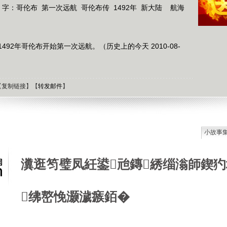
 字：
哥伦布
第一次远航
哥伦布传
1492年
新大陆
航海
92年哥伦布开始第一次远航。（历史上的今天 2010-08-
【
复制链接
】【
转发邮件
】
小故事
石油工
德国牧
瀵逛笉璧凤紝鍙兘鏄綉缁滃師鍥犳
选择牧
接触到
肯尼迪
绋嶅悗灏濊瘯銆�
狼和犬
提高警
西方把