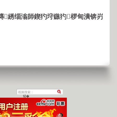
鏄綉缁滃師鍥犳垨鏃犳椤甸潰锛岃
锘�