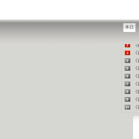
山东人
精彩
本日
《百
1
《探
2
《百
3
《百
4
《百
5
《百
6
《百
7
《探
8
《百
9
《百
10