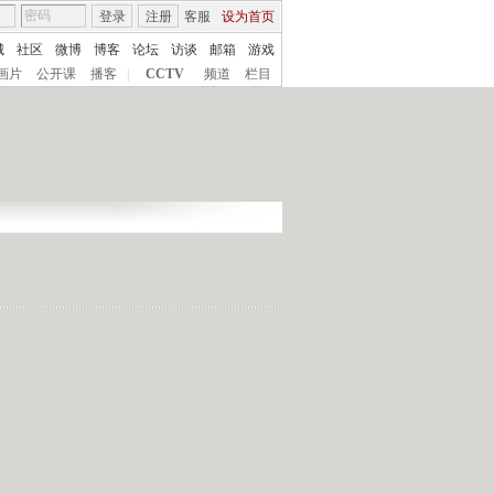
登录
注册
客服
设为首页
城
社区
微博
博客
论坛
访谈
邮箱
游戏
画片
公开课
播客
|
CCTV
频道
栏目