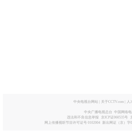
中央电视台网站
|
关于CCTV.com
|
人
中央广播电视总台 中国网络电
违法和不良信息举报
京ICP证060535号
网上传播视听节目许可证号 0102004
新出网证（京）字0