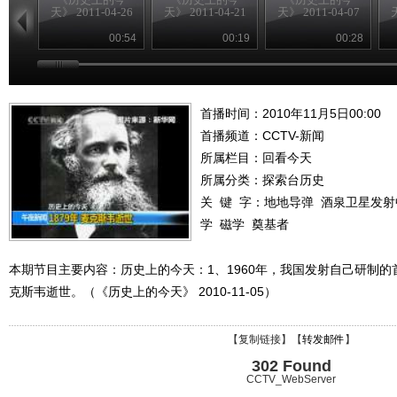
天》 2011-04-26
天》 2011-04-21
天》 2011-04-07
天
00:54
00:19
00:28
首播时间：2010年11月5日00:00
首播频道：
CCTV-新闻
所属栏目：
回看今天
所属分类：探索台历史
关 键 字：
地地导弹
酒泉卫星发射
学
磁学
奠基者
本期节目主要内容：历史上的今天：1、1960年，我国发射自己研制的首
克斯韦逝世。（《历史上的今天》 2010-11-05）
【
复制链接
】【
转发邮件
】
302 Found
CCTV_WebServer