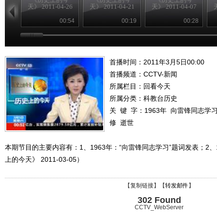
天》 2011-04-26
天》 2011-04-21
天》 2011-04-07
天
00:54
00:19
00:28
首播时间：2011年3月5日00:00
首播频道：
CCTV-新闻
所属栏目：
回看今天
所属分类：科教台历史
关 键 字：
1963年
向雷锋同志学
修
逝世
本期节目的主要内容有：1、1963年：“向雷锋同志学习”题词发表；2、
上的今天》 2011-03-05）
【
复制链接
】【
转发邮件
】
302 Found
CCTV_WebServer