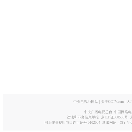
中央电视台网站
|
关于CCTV.com
|
人
中央广播电视总台 中国网络电
违法和不良信息举报
京ICP证060535号
网上传播视听节目许可证号 0102004
新出网证（京）字0