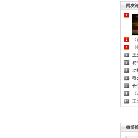
网友
1
《百
2
《探
3
王
4
易
5
动
6
穆
7
长
8
《读
9
王
10
微博