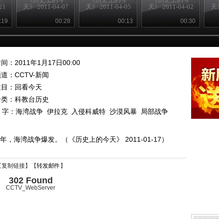
21
天》 2011-04-07
天》 2011-04-05
天》 2011-04-02
天》
:19
00:28
00:13
00:30
间：2011年1月17日00:00
频道：
CCTV-新闻
栏目：
回看今天
分类：科教台历史
 字：
海湾战争
伊拉克
入侵科威特
沙漠风暴
局部战争
，海湾战争爆发。（《历史上的今天》 2011-01-17）
【
复制链接
】【
转发邮件
】
302 Found
CCTV_WebServer