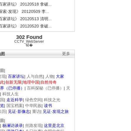
家讲坛》 20120518 拿破...
索·发现》 20120509 李...
家讲坛》 20120513 清明...
家讲坛》 20120520 拿破...
302 Found
CCTV_WebServer
锘�
地图
更多
目
|
发现
|
百家讲坛
|
人与自然
|
人物
|
大家
此
|
创新无限
|
地理中国
|
自然传奇
界（已停播）
|
百科探秘（已停播）
|
天
|
科技人生
国
|
走近科学
|
绿色空间
|
科技之光
览
|
国宝档案
|
中华民族
|
读书
亲历
|
见证·影像志
|
重访
|
见证·发现之旅
目
|
|
杨澜访谈录
|
丝路发现
|
这里是北京