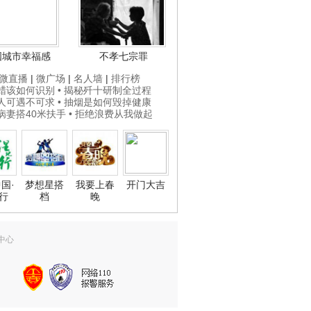
国城市幸福感
不孝七宗罪
微直播
|
微广场
|
名人墙
|
排行榜
打蜡该如何识别
• 揭秘歼十研制全过程
贵人可遇不可求
• 抽烟是如何毁掉健康
为病妻搭40米扶手
• 拒绝浪费从我做起
国·
梦想星搭
我要上春
开门大吉
行
档
晚
中心