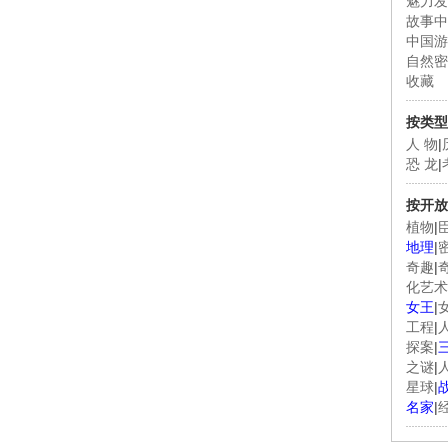
魅力发
故事中
中国游
自然密
收藏
按类型
人 物
|
恐 龙
|
按开放
植物
|
地理
|
奇趣
|
化艺术
女王
|
工程
|
探案
|
之谜
|
星球
|
名家
|