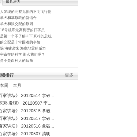
集
最具潜力
人发现的完整无损的不明飞行物
羊犬和草原狼的新结合
羊犬和狼交配的原因
18号机库最高机密的打字员
是第一个不了解UFO真相的总统
的交配是非常困难的事情
惕 海啸袭来 海底地震的威力
宇宙交给科学 那么我们呢？
是不是白种人的后裔
视频排行
更多
本周
本月
家讲坛》 20120514 拿破...
索·发现》 20120507 李...
家讲坛》 20120515 拿破...
家讲坛》 20120517 拿破...
家讲坛》 20120516 拿破...
家讲坛》 20120507 清明...