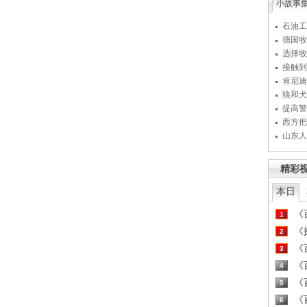
小故事
石油工
德国牧
选择牧
接触到
肯尼迪
狼和犬
提高警
西方把
山东人
精彩
本日
《百
1
《探
2
《百
3
《百
4
《百
5
《百
6