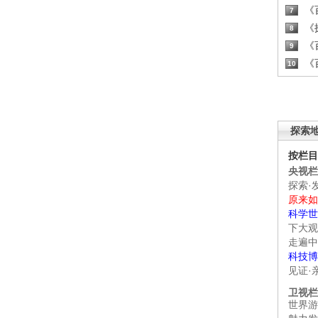
《百
7
《探
8
《百
9
《百
10
探索
按栏目
央视栏
探索·
原来如
科学世
下大观
走遍中
科技博
见证·
卫视栏
世界游