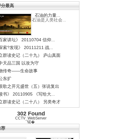
评分最高
石油的力量...
石油是人类社会...
家讲坛》 20110704 信仰...
索?发现》 20111211 战...
立群读史记（二十九） 庐山真面
中天品三国 以攻为守
物传奇——生命故事
公东扩
恨歌之开元盛世（五）张说复出
书》 20110905 《写给大...
立群读史记（二十八） 另类奇才
302 Found
CCTV_WebServer
锘�
推荐