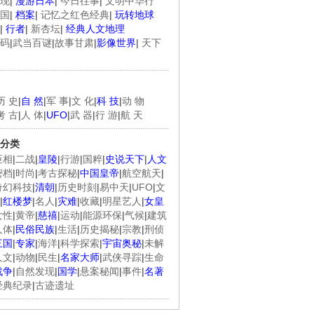
现
|
漫游日本
|
今日往事
|
文明中华行
国
|
档案
|
记忆之红色经典
|
玩转地球
|
行者
|
新杏坛
|
经典人文地理
码
|
武当百谜
|
故事甘肃
|
影像世界
|
天下
历 史
|
自 然
|
军 事
|
文 化
|
科 技
|
动 物
考 古
|
人 体
|
UFO
|
武 器
|
行 游
|
航 天
分类
臣相
|
二战
|
皇陵
|
行游
|
国粹
|
史说天下
|
人文
密档
|
时尚
|
考古探秘
|
中国皇帝
|
航空航天
|
奇幻科技
|
清朝
|
历史时刻
|
易中天
|
UFO
|
文
|
红楼梦
|
名人
|
灾难
|
收藏
|
明星艺人
|
女皇
女性
|
黄帝
|
慈禧
|
运动
|
能源环保
|
气候
|
建筑
人体
|
民俗民族
|
生活
|
历史揭秘
|
宗教
|
刑侦
三国
|
专家
|
海洋
|
科学探索
|
宇宙奥秘
|
未解
人文
|
动物
|
民生
|
名家大师
|
武侠寻踪
|
生命
战争
|
自然发现
|
国学
|
悬案秘闻
|
事件
|
名著
经典纪录
|
古迹遗址