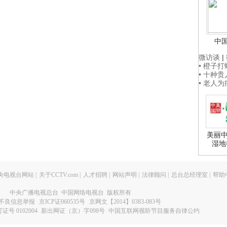
中
微访谈
|
• 橙子
• 十种
• 老人
美丽中
湿地
央电视台网站
|
关于CCTV.com
|
人才招聘
|
网站声明
|
法律顾问
|
总台总经理室
|
帮助
中央广播电视总台 中国网络电视台 版权所有
不良信息举报
京ICP证060535号
京网文【2014】0383-083号
 0102004
新出网证（京）字098号
中国互联网视听节目服务自律公约