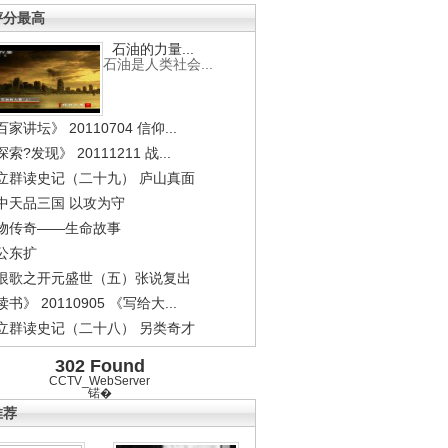
评分最高
石油的力量...
石油是人类社会...
家讲坛》 20110704 信仰...
索?发现》 20111211 战...
立群读史记（二十九） 庐山真面
中天品三国 以攻为守
物传奇——生命故事
公东扩
恨歌之开元盛世（五）张说复出
书》 20110905 《写给大...
立群读史记（二十八） 另类奇才
302 Found
CCTV_WebServer
锘�
推荐