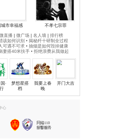
国城市幸福感
不孝七宗罪
微直播
|
微广场
|
名人墙
|
排行榜
打蜡该如何识别
• 揭秘歼十研制全过程
贵人可遇不可求
• 抽烟是如何毁掉健康
为病妻搭40米扶手
• 拒绝浪费从我做起
国·
梦想星搭
我要上春
开门大吉
行
档
晚
中心