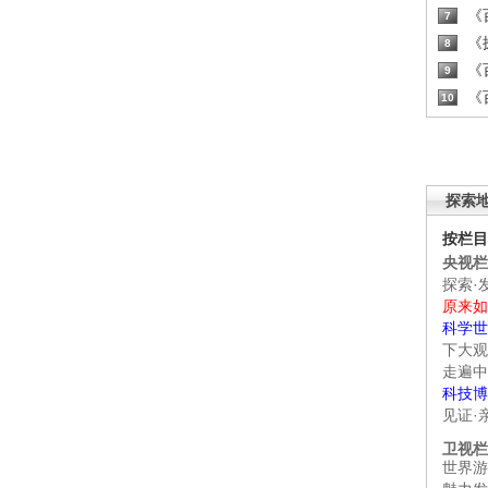
《百
7
《探
8
《百
9
《百
10
探索
按栏目
央视栏
探索·
原来如
科学世
下大观
走遍中
科技博
见证·
卫视栏
世界游