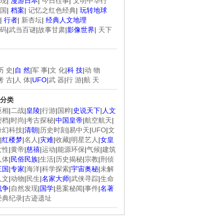
现
|
漫游日本
|
今日往事
|
文明中华行
国
|
档案
|
记忆之红色经典
|
玩转地球
|
行者
|
新杏坛
|
经典人文地理
码
|
武当百谜
|
故事甘肃
|
影像世界
|
天下
历 史
|
自 然
|
军 事
|
文 化
|
科 技
|
动 物
考 古
|
人 体
|
UFO
|
武 器
|
行 游
|
航 天
分类
臣相
|
二战
|
皇陵
|
行游
|
国粹
|
史说天下
|
人文
密档
|
时尚
|
考古探秘
|
中国皇帝
|
航空航天
|
奇幻科技
|
清朝
|
历史时刻
|
易中天
|
UFO
|
文
|
红楼梦
|
名人
|
灾难
|
收藏
|
明星艺人
|
女皇
女性
|
黄帝
|
慈禧
|
运动
|
能源环保
|
气候
|
建筑
人体
|
民俗民族
|
生活
|
历史揭秘
|
宗教
|
刑侦
三国
|
专家
|
海洋
|
科学探索
|
宇宙奥秘
|
未解
人文
|
动物
|
民生
|
名家大师
|
武侠寻踪
|
生命
战争
|
自然发现
|
国学
|
悬案秘闻
|
事件
|
名著
经典纪录
|
古迹遗址