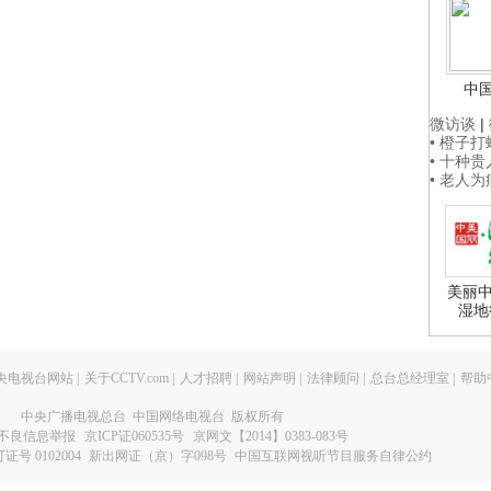
中
微访谈
|
• 橙子
• 十种
• 老人
美丽中
湿地
央电视台网站
|
关于CCTV.com
|
人才招聘
|
网站声明
|
法律顾问
|
总台总经理室
|
帮助
中央广播电视总台 中国网络电视台 版权所有
不良信息举报
京ICP证060535号
京网文【2014】0383-083号
 0102004
新出网证（京）字098号
中国互联网视听节目服务自律公约