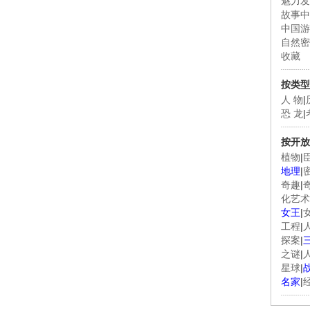
魅力发
故事中
中国游
自然密
收藏
按类型
人 物
|
恐 龙
|
按开放
植物
|
地理
|
奇趣
|
化艺术
女王
|
工程
|
探案
|
之谜
|
星球
|
名家
|