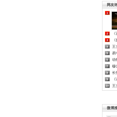
网友
1
《百
2
《探
3
王
4
易
5
动
6
穆
7
长
8
《读
9
王
10
微博