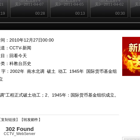
21
天》 2011-04-07
天》 2011-04-05
天》 2011-04-02
天》
:19
00:28
00:13
00:30
间：2010年12月27日00:00
频道：
CCTV-新闻
栏目：
回看今天
分类：科教台历史
 字：
2002年
南水北调
破土
动工
1945年
国际货币基金组
立
北调”工程正式破土动工；2、1945年：国际货币基金组织成立。
【
复制链接
】【
转发邮件
】
302 Found
CCTV_WebServer