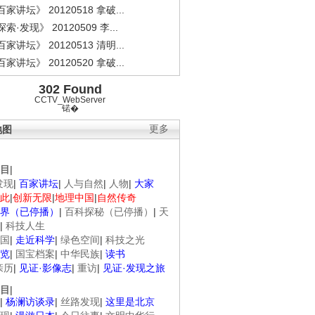
家讲坛》 20120518 拿破...
索·发现》 20120509 李...
家讲坛》 20120513 清明...
家讲坛》 20120520 拿破...
302 Found
CCTV_WebServer
锘�
地图
更多
目
|
发现
|
百家讲坛
|
人与自然
|
人物
|
大家
此
|
创新无限
|
地理中国
|
自然传奇
界（已停播）
|
百科探秘（已停播）
|
天
|
科技人生
国
|
走近科学
|
绿色空间
|
科技之光
览
|
国宝档案
|
中华民族
|
读书
亲历
|
见证·影像志
|
重访
|
见证·发现之旅
目
|
|
杨澜访谈录
|
丝路发现
|
这里是北京