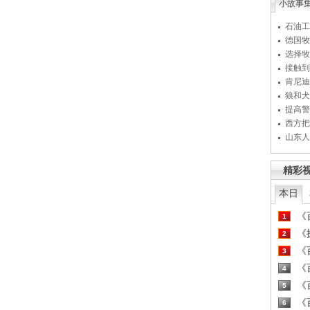
小故事
石油工
德国牧
选择牧
接触到
肯尼迪
狼和犬
提高警
西方把
山东人
精彩
本日
《百
1
《探
2
《百
3
《百
4
《百
5
《百
6