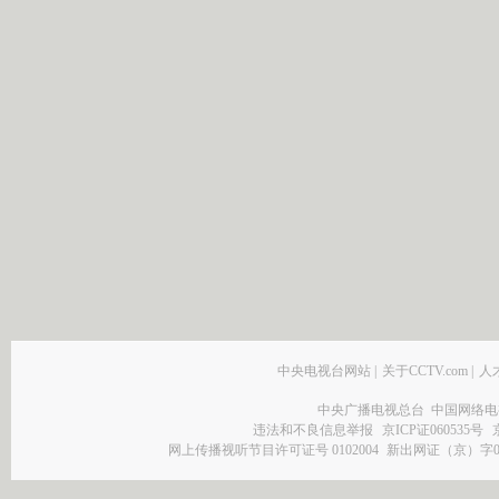
中央电视台网站
|
关于CCTV.com
|
人
中央广播电视总台 中国网络电
违法和不良信息举报
京ICP证060535号
网上传播视听节目许可证号 0102004
新出网证（京）字0