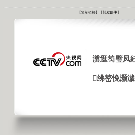
【
复制链接
】【
转发邮件
】
瀵逛笉璧凤
绋嶅悗灏