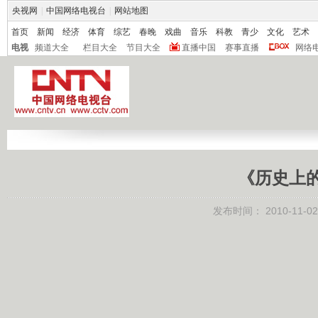
央视网
|
中国网络电视台
|
网站地图
首页
新闻
经济
体育
综艺
春晚
戏曲
音乐
科教
青少
文化
艺术
电视
频道大全
栏目大全
节目大全
直播中国
赛事直播
网络
《历史上的今
发布时间：
2010-11-02