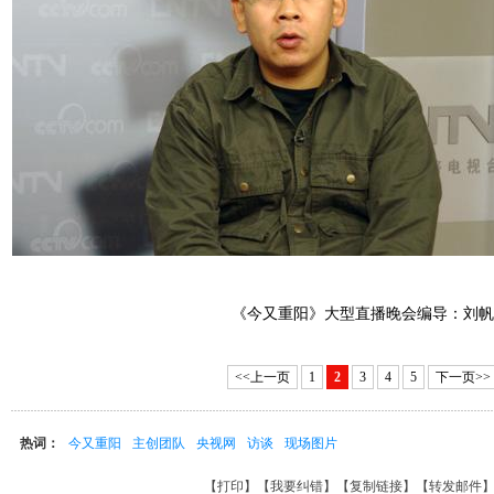
《今又重阳》大型直播晚会编导：刘帆
<<上一页
1
2
3
4
5
下一页>>
热词：
今又重阳
主创团队
央视网
访谈
现场图片
【
打印
】【
我要纠错
】【
复制链接
】【
转发邮件