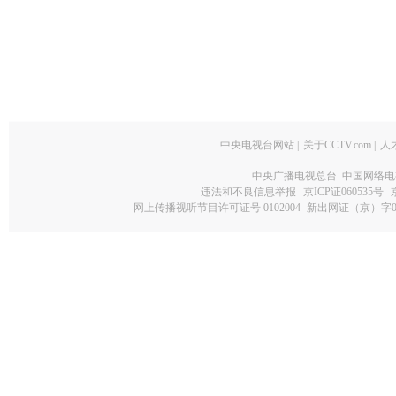
中央电视台网站
|
关于CCTV.com
|
人
中央广播电视总台 中国网络电
违法和不良信息举报
京ICP证060535号
网上传播视听节目许可证号 0102004
新出网证（京）字0