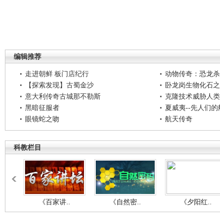
编辑推荐
走进朝鲜 板门店纪行
动物传奇：恐龙杀
【探索发现】古蜀金沙
卧龙岗生物化石之
意大利传奇古城那不勒斯
克隆技术威胁人类
黑暗征服者
夏威夷--先人们
眼镜蛇之吻
航天传奇
科教栏目
《百家讲..
《自然密..
《夕阳红..