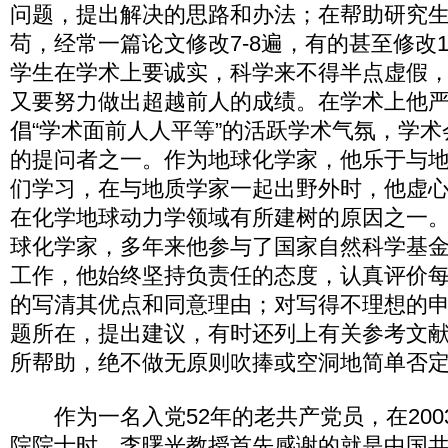
问题，提出解决的思路和办法；在帮助研究
苟，经常一篇论文修改7-8遍，有的甚至修改1
学生在学术上要诚实，科学来不得半点虚假
又要努力做出超越前人的成绩。在学术上他
倡“学术面前人人平等”的活跃学术气氛，学
的提问者之一。作为地球化学家，他乐于与
们学习，在与地质学家一起出野外时，他虚
在化学地球动力学领域有所建树的原因之一
球化学家，多年来他参与了国家自然科学基
工作，他始终坚持负责任的态度，认真评价
的写清其优点和同意理由；对写得不理想的
题所在，提出建议，有时还列上有关参考文
所帮助，绝不做无原则吹捧或空洞地简单否
作为一名入党52年的老共产党员，在200
院院士时，李曙光教授首先感谢的就是中国