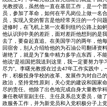
光教授说，虽然他一直在基层工作，是一个
员，参加了革命，如何在平凡岗位上做一名
员，实现入党的誓言是他经常关注的一个问
进修时，在飞机上第一次看到纽约公路上如
他认识到中美的差距，面对差距他想到的是
去了，要奋起直追。在美国学习的两年，他每
回宿舍，别人介绍给他的为石油公司翻译资
谢绝了，就是为了集中精力多学点东西，不
他说“是祖国把我送到这里，我一定要努力学
尽力”。李曙光教授在过去47年工作实践中，
作，积极投身学校的改革、发展作为对自己
政治，坚持党性原则，关心党的建设和国家
尽的责任。他除了出色地完成自身大量教学
兼任教研室副主任、主任及系总支委员，做
政服务工作，并为新党员和入党积极分子上党