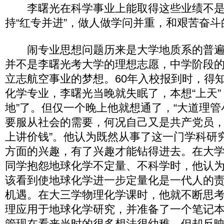
李曙光在科学事业上能取得这些业绩不是
持“红专并进”，做人做学问并重，和艰苦奋
闹专业思想问题历来是大学地质系的普遍问
并不是李曙光考大学的理想志愿，中学阶段
立志航空事业的梦想。60年入校报到时，得
化学专业，李曙光当晚就失眠了，本想“上天”
地”了。但仅一个晚上他就想通了，“大道理管小
要服从社会的需要，何况自己又是共产党员
上讲价钱”。他认为既然从事了这一门学科研
方面的兴趣，有了兴趣才能钻得进去。在大
同学抱怨地球化学不定量、不科学时，他认
该看到使地球化学进一步定量化是一代人的
机遇。在大三学物理化学课时，他就不断思
理应用于地球化学研究，并准备了一个笔记
管现在看来当时的很多想法很幼稚，但却反