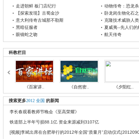
走进朝鲜 板门店纪行
动物传奇：恐龙杀
【探索发现】古蜀金沙
卧龙岗生物化石之
意大利传奇古城那不勒斯
克隆技术威胁人类
黑暗征服者
夏威夷--先人们
眼镜蛇之吻
航天传奇
科教栏目
《百家讲..
《自然密..
《夕阳红..
搜索更多
2012
全国
的新闻
李长春观看教师节晚会《至高荣耀》
铁道部上半年亏损88.1亿 资金来源减到3107亿
[视频]李斌出席在合肥举行的2012年全国“质量月”启动仪式(2012090