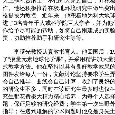
人上他礼贤纳士，不怕别人超过自己，并积
作。他还积极推荐在极地环境研究中做出突
格提拔为教授。近年来，他积极地为科大地
进了3名青年千人或科学院百人学者，并为他
作给予尽可能的帮助，如将自己刚建成的实
责，协助推荐助手和研究生等等。
李曙光教授认真教书育人。他回国后，19
了“痕量元素地球化学课”，并采用精讲加大
式教学方法。他在坚持以具有良好教学效果
图件发给每人一份，文献讨论坚持要求学生
会自己推导、曲线会自己计算，收到了良好
的研究生不多，同时在读研究生最多时也仅4-
究生都花费极大精力精心培养，为每个人选
题，保证足够的研究经费；学生第一次出野
指导；在遇到难解的学术问题时他总是身先