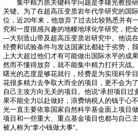
集中精力抓关键科学问题是李曙光教授研
关键。为了在超高压变质岩年代学研究的国
位，近20年来，他放弃了过去比较熟悉并有
究和一度很感兴趣的地幔地球化学研究，把
—大别造山带及超高压变质岩研究中。他说
经费和试验条件与发达国家比都处于劣势，
上大大超过他们才有可能做出国际水平的成
然而不懂得放弃，就不能集中精力打歼灭战
曙光的态度是够花就行，经费是为实现科学
花很多精力去争取大而全的项目，更不会为
自己主攻方向无关的项目。他说“承担项目过
果不能全力以赴做好，浪费纳税人的钱于心不忍
光一直主要依靠国家自然科学基金面上项目做
项目和一些重大、重点基金项目也都与自己
被人称为“拿小钱做大事”。