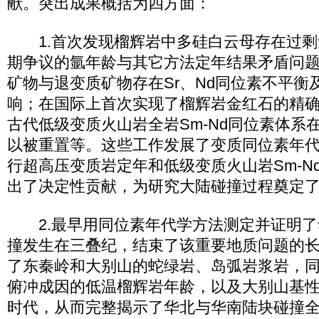
献。突出成果概括为四方面：
1.首次发现榴辉岩中多硅白云母存在过剩
期争议的氩年龄与其它方法定年结果矛盾问
矿物与退变质矿物存在Sr、Nd同位素不平衡
响；在国际上首次实现了榴辉岩金红石的精确U
古代低级变质火山岩全岩Sm-Nd同位素体系
以被重置等。这些工作发展了变质同位素年
行超高压变质岩定年和低级变质火山岩Sm-N
出了决定性贡献，为研究大陆碰撞过程奠定
2.最早用同位素年代学方法测定并证明了
撞发生在三叠纪，结束了该重要地质问题的
了东秦岭和大别山的蛇绿岩、岛弧岩浆岩，
俯冲成因的低温榴辉岩年龄，以及大别山基
时代，从而完整揭示了华北与华南陆块碰撞