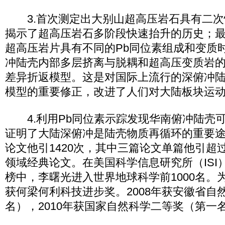
3.首次测定出大别山超高压岩石具有二次快
揭示了超高压岩石多阶段快速抬升的历史；
超高压岩片具有不同的Pb同位素组成和变质
冲陆壳内部多层挤离与脱耦和超高压变质岩
差异折返模型。这是对国际上流行的深俯冲
模型的重要修正，改进了人们对大陆板块运
4.利用Pb同位素示踪发现华南俯冲陆壳
证明了大陆深俯冲是陆壳物质再循环的重要途
论文他引1420次，其中三篇论文单篇他引超过
领域经典论文。在美国科学信息研究所（ISI）
榜中，李曙光进入世界地球科学前1000名。为
获何梁何利科技进步奖。2008年获安徽省自
名），2010年获国家自然科学二等奖（第一