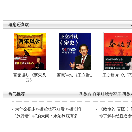
猜您还喜欢
百家讲坛《两宋风
百家讲坛《王立群...
王立群读《史记》
云》
热门推荐
科教台
|
百家讲坛专家库
|
科教
为什么很多科普读物不好看 科普创作...
《致命的“盲区”》远
“旅行者1号”的天问：永远到底有多...
你了解神经性贪食