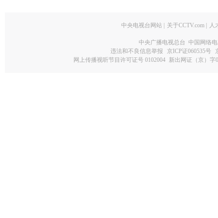
中央电视台网站
|
关于CCTV.com
|
人
中央广播电视总台 中国网络电
违法和不良信息举报
京ICP证060535号
网上传播视听节目许可证号 0102004
新出网证（京）字0