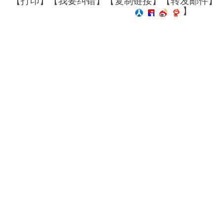
【
打印
】【
我要纠错
】【
复制链接
】【
转发邮件
】
】