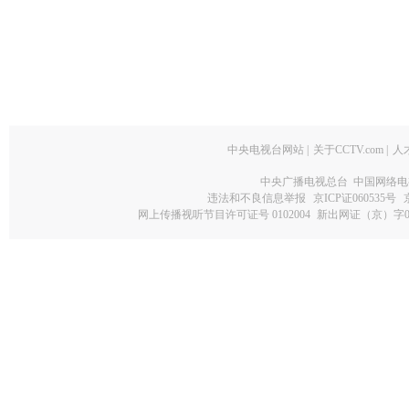
中央电视台网站
|
关于CCTV.com
|
人
中央广播电视总台 中国网络电
违法和不良信息举报
京ICP证060535号
网上传播视听节目许可证号 0102004
新出网证（京）字0