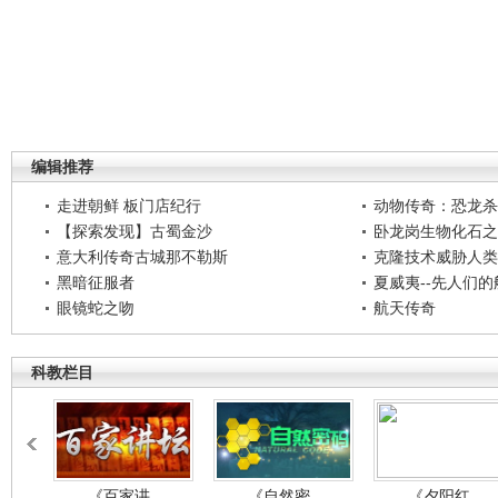
编辑推荐
走进朝鲜 板门店纪行
动物传奇：恐龙杀
【探索发现】古蜀金沙
卧龙岗生物化石之
意大利传奇古城那不勒斯
克隆技术威胁人类
黑暗征服者
夏威夷--先人们
眼镜蛇之吻
航天传奇
科教栏目
《百家讲..
《自然密..
《夕阳红..