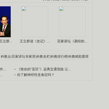
立群...
王立群读《史记》...
百家讲坛《易经的...
科教台
|
百家讲坛专家库
|
科教名栏
|
科教排行榜
|
科教精彩图库
...
《致命的“盲区”》远离交通危险 让...
.
你了解神经性贪食症吗？