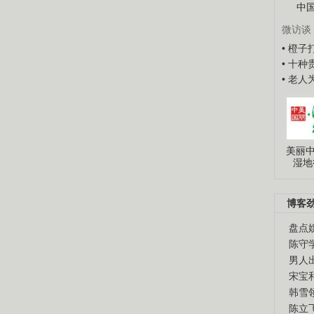
中
微访谈
• 橙
• 十
• 老
美丽中
湿地
博客
盘点
陈守
男人
宋宝
韩雪
陈立