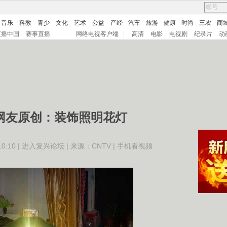
音乐
科教
青少
文化
艺术
公益
产经
汽车
旅游
健康
时尚
三农
商
直播中国
赛事直播
网络电视客户端
|
高清
电影
电视剧
纪录片
动
]网友原创：装饰照明花灯
:10 |
进入复兴论坛
| 来源：CNTV |
手机看视频