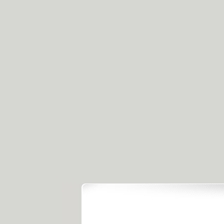
.
《经典人..
《中华民..
《人物》..