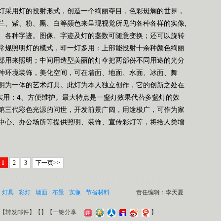
采用灯的投射形式，创造一个绚丽夺目，色彩斑斓的世界，
兰、紫、粉、黑、白等颜色来呈现视觉所见的各种各样的实像,
、各种字迹。图像、字迹及灯的盏数可随意变换；还可以旋转
常规照明灯的模式，即一灯多用：上部能投射十余种颜色绚丽
外部用来照明；中间用造型美丽的灯伞把两部份不同用途的光分
种环境装饰，美化空间，可在墙面、地面、水面、冰面、舞
明为一体的艺术灯具。此灯为本人独立创作，它的创新之处在
颖实用；4、方便维护。最大特点是一盏灯效果代替多盏灯的效
第三代彩色光源的问世，开发前景广阔，用途极广，可作为家
中心、办公场所等提供照明、装饰、宣传彩灯等，将给人类增
1
2
3
下一页>>
灯具
彩灯
墙面
布景
实像
节省材料
责任编辑：李天夏
【
转发邮件
】【
】
【一键分享
】