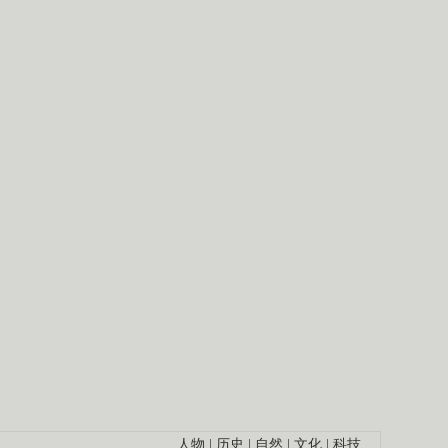
人物
|
历史
|
自然
|
文化
|
科技