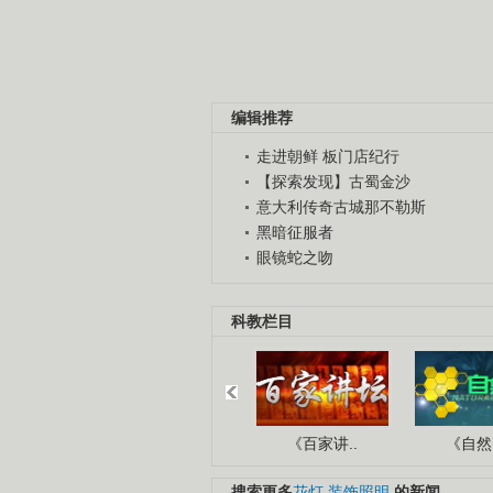
编辑推荐
走进朝鲜 板门店纪行
【探索发现】古蜀金沙
意大利传奇古城那不勒斯
黑暗征服者
眼镜蛇之吻
科教栏目
《百家讲..
《自然密
搜索更多
花灯
装饰照明
的新闻