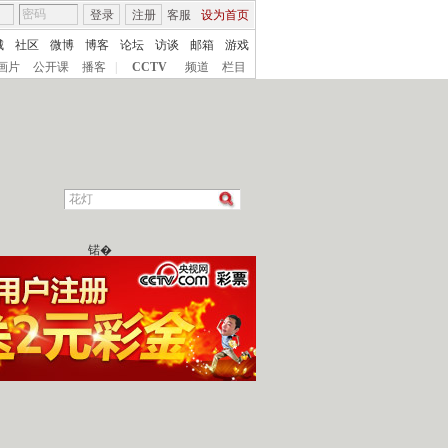
登录
注册
客服
设为首页
城
社区
微博
博客
论坛
访谈
邮箱
游戏
画片
公开课
播客
|
CCTV
频道
栏目
锘�