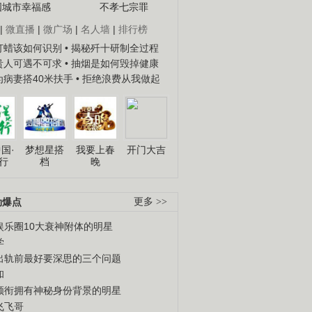
国城市幸福感
不孝七宗罪
|
微直播
|
微广场
|
名人墙
|
排行榜
子打蜡该如何识别
• 揭秘歼十研制全过程
种贵人可遇不可求
• 抽烟是如何毁掉健康
人为病妻搭40米扶手
• 拒绝浪费从我做起
国·
梦想星搭
我要上春
开门大吉
行
档
晚
劲爆点
更多 >>
娱乐圈10大衰神附体的明星
学
出轨前最好要深思的三个问题
和
领衔拥有神秘身份背景的明星
飞飞哥