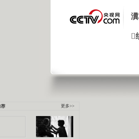
瀵

推荐
更多>>