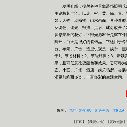
发明介绍：投射各种景象装饰照明花灯
用途极其广泛。以赤、橙、黄、绿、青、
如：人物、动植物、山水画面、各种造型
及调色、调光、扫描、点射。此灯改变了
多彩景象的花灯，下部光源80%是露在
隔开，白天是很好的装饰品。它适用于各
台、布景、广告、造型供观赏、娱乐、照
于1、节省材料；2、节能环保；3、新
果，且可任意改变颜色和效果。它可称为
庭、小区、广场、酒店、娱乐场所、会展
添更加绚丽多姿，丰富多彩的生活空间。
热词：
花灯
装饰照明
彩色光源
网友原创
【
打印
】【
我要纠错
】【
复制链接
】