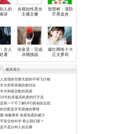
别人的
央视知性美女
智慧树：谨防
难讲
主播文馨
芒果皮炎
：古人
张泉灵：完成
爆红网络十大
处暑
冰桶挑战
正太萝莉
集
最具潜力
人发现的完整无损的不明飞行物
羊犬和草原狼的新结合
羊犬和狼交配的原因
18号机库最高机密的打字员
是第一个不了解UFO真相的总统
的交配是非常困难的事情
惕 海啸袭来 海底地震的威力
宇宙交给科学 那么我们呢？
是不是白种人的后裔