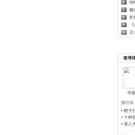
动
6
穆
7
长
8
《读
9
王
10
微博
中
微访谈
• 橙
• 十
• 老