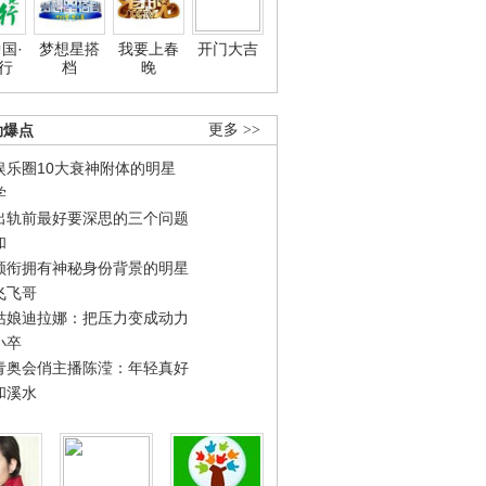
国·
梦想星搭
我要上春
开门大吉
行
档
晚
劲爆点
更多 >>
娱乐圈10大衰神附体的明星
学
出轨前最好要深思的三个问题
和
领衔拥有神秘身份背景的明星
飞飞哥
姑娘迪拉娜：把压力变成动力
小卒
青奥会俏主播陈滢：年轻真好
和溪水