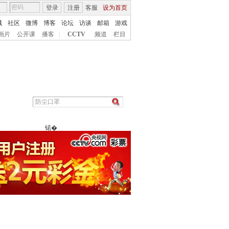
登录
注册
客服
设为首页
城
社区
微博
博客
论坛
访谈
邮箱
游戏
画片
公开课
播客
|
CCTV
频道
栏目
锘�