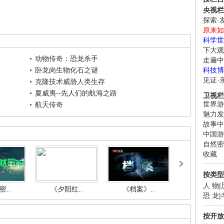
央视栏
探索·
原来如
科学世
下大观
动物传奇：恐龙杀手
走遍中
卧龙岗生物化石之谜
科技博
见证·
克隆技术威胁人类生存
夏威夷--先人们的航海之路
卫视栏
世界游
航天传奇
魅力发
故事中
中国游
自然密
收藏
按类型
人 物
|
..
《夕阳红..
《档案》..
《人与自.
恐 龙
|
按开放