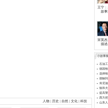
王宁：
故事
宋英杰
描述
小故事
石油工
德国牧
选择牧
接触到
肯尼迪
狼和犬
提高警
西方把
人物
|
历史
|
自然
|
文化
|
科技
山东人