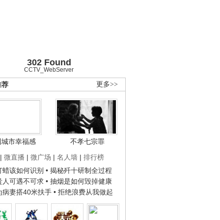
302 Found
CCTV_WebServer
推荐
更多>>
国城市幸福感
不孝七宗罪
|
微直播
|
微广场
|
名人墙
|
排行榜
子打蜡该如何识别
• 揭秘歼十研制全过程
种贵人可遇不可求
• 抽烟是如何毁掉健康
人为病妻搭40米扶手
• 拒绝浪费从我做起