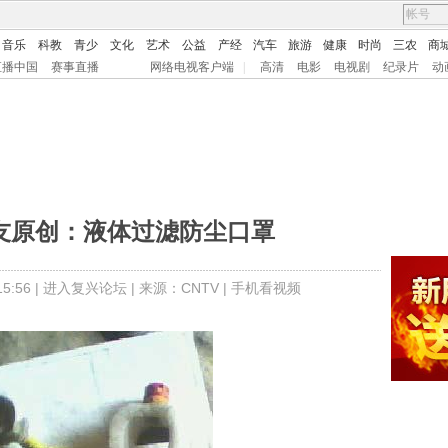
音乐
科教
青少
文化
艺术
公益
产经
汽车
旅游
健康
时尚
三农
商
直播中国
赛事直播
网络电视客户端
|
高清
电影
电视剧
纪录片
动
网友原创：液体过滤防尘口罩
:56 |
进入复兴论坛
| 来源：CNTV |
手机看视频