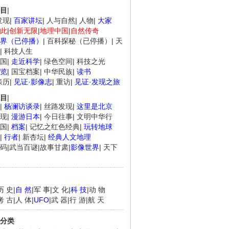
目
|
发现
|
百家讲坛
|
人与自然
|
人物
|
大家
此
|
创新无限
|
地理中国
|
自然传奇
界（已停播）
|
百科探秘（已停播）
|
天
|
科技人生
国
|
走近科学
|
绿色空间
|
科技之光
览
|
国宝档案
|
中华民族
|
读书
亲历
|
见证·影像志
|
重访
|
见证·发现之旅
目
|
|
杨澜访谈录
|
丝路发现
|
这里是北京
现
|
漫游日本
|
今日往事
|
文明中华行
国
|
档案
|
记忆之红色经典
|
玩转地球
|
行者
|
新杏坛
|
经典人文地理
码
|
武当百谜
|
故事甘肃
|
影像世界
|
天下
历 史
|
自 然
|
军 事
|
文 化
|
科 技
|
动 物
.
《经典人..
《中华民..
《人物》..
考 古
|
人 体
|
UFO
|
武 器
|
行 游
|
航 天
分类