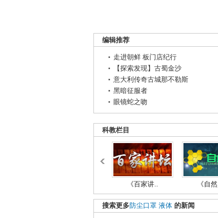
编辑推荐
走进朝鲜 板门店纪行
【探索发现】古蜀金沙
意大利传奇古城那不勒斯
黑暗征服者
眼镜蛇之吻
科教栏目
《百家讲..
《自然密
搜索更多
防尘口罩
液体
的新闻