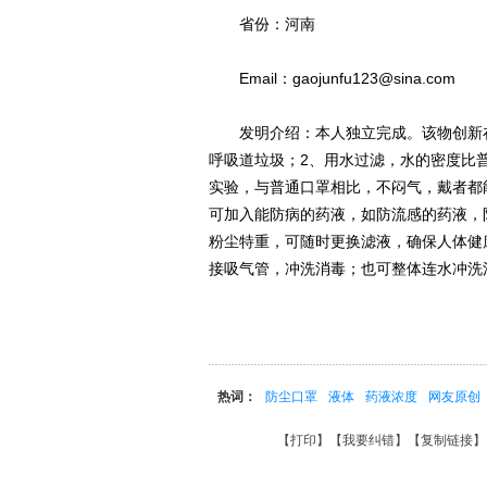
省份：河南
Email：gaojunfu123@sina.com
发明介绍：本人独立完成。该物创新在
呼吸道垃圾；2、用水过滤，水的密度比
实验，与普通口罩相比，不闷气，戴者都
可加入能防病的药液，如防流感的药液，
粉尘特重，可随时更换滤液，确保人体健
接吸气管，冲洗消毒；也可整体连水冲洗
热词：
防尘口罩
液体
药液浓度
网友原创
【
打印
】【
我要纠错
】【
复制链接
】