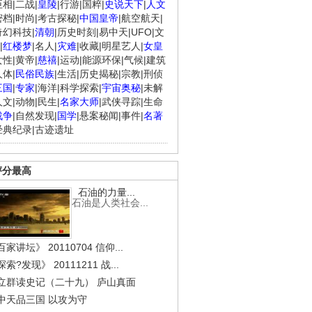
臣相
|
二战
|
皇陵
|
行游
|
国粹
|
史说天下
|
人文
密档
|
时尚
|
考古探秘
|
中国皇帝
|
航空航天
|
奇幻科技
|
清朝
|
历史时刻
|
易中天
|
UFO
|
文
|
红楼梦
|
名人
|
灾难
|
收藏
|
明星艺人
|
女皇
女性
|
黄帝
|
慈禧
|
运动
|
能源环保
|
气候
|
建筑
人体
|
民俗民族
|
生活
|
历史揭秘
|
宗教
|
刑侦
三国
|
专家
|
海洋
|
科学探索
|
宇宙奥秘
|
未解
人文
|
动物
|
民生
|
名家大师
|
武侠寻踪
|
生命
战争
|
自然发现
|
国学
|
悬案秘闻
|
事件
|
名著
经典纪录
|
古迹遗址
评分最高
石油的力量...
石油是人类社会...
家讲坛》 20110704 信仰...
索?发现》 20111211 战...
立群读史记（二十九） 庐山真面
中天品三国 以攻为守