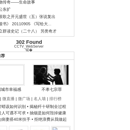
物传奇——生命故事
公东扩
恨歌之开元盛世（五）张说复出
书》 20110905 《写给大...
立群读史记（二十八） 另类奇才
302 Found
CCTV_WebServer
锘�
推荐
国城市幸福感
不孝七宗罪
|
微直播
|
微广场
|
名人墙
|
排行榜
子打蜡该如何识别
• 揭秘歼十研制全过程
种贵人可遇不可求
• 抽烟是如何毁掉健康
人为病妻搭40米扶手
• 拒绝浪费从我做起