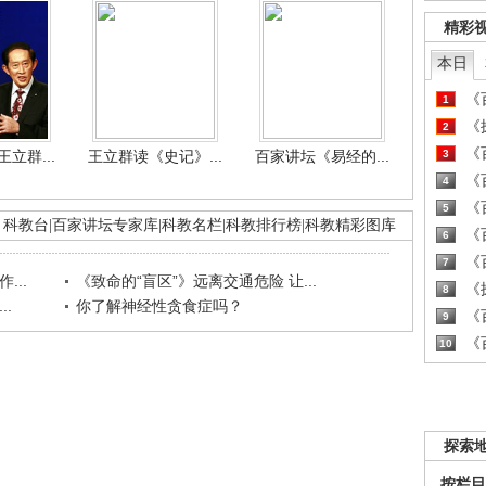
精彩
本日
《百
1
《探
2
《百
立群...
王立群读《史记》...
百家讲坛《易经的...
3
《百
4
《百
5
科教台
|
百家讲坛专家库
|
科教名栏
|
科教排行榜
|
科教精彩图库
《百
6
《百
7
...
《致命的“盲区”》远离交通危险 让...
《探
8
.
你了解神经性贪食症吗？
《百
9
《百
10
探索
按栏目