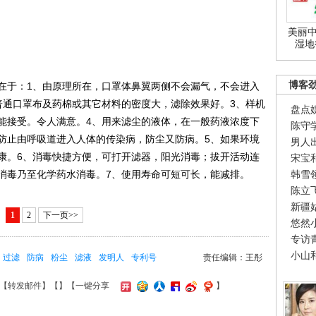
美丽中
湿地
博客
于：1、由原理所在，口罩体鼻翼两侧不会漏气，不会进入
普通口罩布及药棉或其它材料的密度大，滤除效果好。3、样机
盘点
能接受。令人满意。4、用来滤尘的液体，在一般药液浓度下
陈守
防止由呼吸道进入人体的传染病，防尘又防病。5、如果环境
男人
康。6、消毒快捷方便，可打开滤器，阳光消毒；拔开活动连
宋宝
消毒乃至化学药水消毒。7、使用寿命可短可长，能减排。
韩雪
陈立
新疆
1
2
下一页>>
悠然
专访
小山
过滤
防病
粉尘
滤液
发明人
专利号
责任编辑：王彤
【
转发邮件
】【
】
【一键分享
】