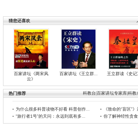
猜您还喜欢
百家讲坛《两宋风
百家讲坛《王立群...
王立群读《史记》
云》
热门推荐
科教台
|
百家讲坛专家库
|
科教
为什么很多科普读物不好看 科普创作...
《致命的“盲区”》远
“旅行者1号”的天问：永远到底有多...
你了解神经性贪食