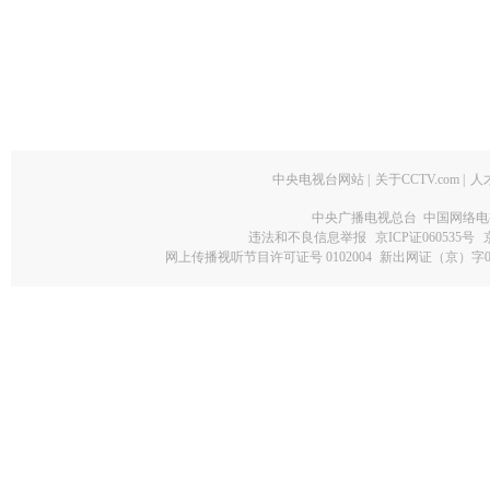
中央电视台网站
|
关于CCTV.com
|
人
中央广播电视总台 中国网络电
违法和不良信息举报
京ICP证060535号
网上传播视听节目许可证号 0102004
新出网证（京）字0