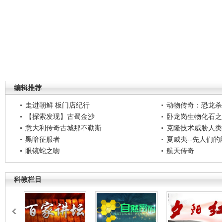
编辑推荐
走进朝鲜 板门店纪行
动物传奇：恐龙杀
【探索发现】古蜀金沙
卧龙岗生物化石之
意大利传奇古城那不勒斯
克隆技术威胁人类
黑暗征服者
夏威夷--先人们
眼镜蛇之吻
航天传奇
科教栏目