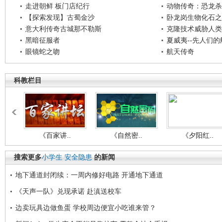
走进朝鲜 板门店纪行
动物传奇：恐龙杀
【探索发现】古蜀金沙
卧龙岗生物化石之
意大利传奇古城那不勒斯
克隆技术威胁人类
黑暗征服者
夏威夷--先人们
眼镜蛇之吻
航天传奇
科教栏目
《百家讲..
《自然密..
《夕阳红..
搜索更多
小学生
安全隐患
的新闻
地下通道封闭续：一周内修好电路 开通地下通道
《天声一队》兑现承诺 赴滇送校车
边卖玩具边做鱼蛋 学校周边便宜小吃谁来管？