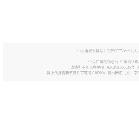
中央电视台网站
|
关于CCTV.com
|
人
中央广播电视总台 中国网络电
违法和不良信息举报
京ICP证060535号
网上传播视听节目许可证号 0102004
新出网证（京）字0