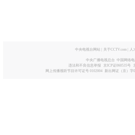
中央电视台网站
|
关于CCTV.com
|
人
中央广播电视总台 中国网络电
违法和不良信息举报
京ICP证060535号
网上传播视听节目许可证号 0102004
新出网证（京）字0