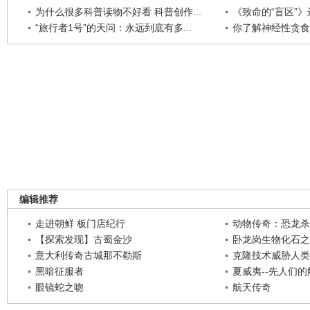
为什么很多科普读物不好看 科普创作...
《致命的“盲区”》远
“旅行者1号”的天问：永远到底有多...
你了解神经性贪食
编辑推荐
走进朝鲜 板门店纪行
动物传奇：恐龙杀
【探索发现】古蜀金沙
卧龙岗生物化石之
意大利传奇古城那不勒斯
克隆技术威胁人类
黑暗征服者
夏威夷--先人们
眼镜蛇之吻
航天传奇