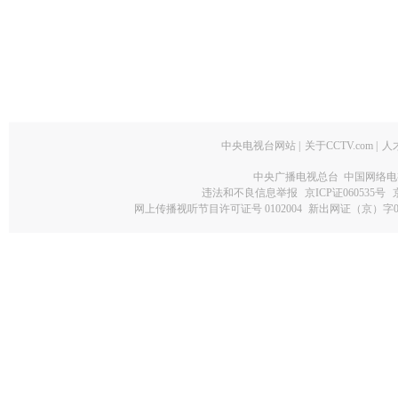
中央电视台网站
|
关于CCTV.com
|
人
中央广播电视总台 中国网络电
违法和不良信息举报
京ICP证060535号
网上传播视听节目许可证号 0102004
新出网证（京）字0