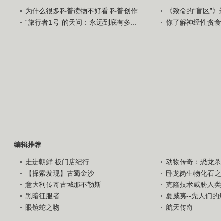
为什么很多科普读物不好看 科普创作...
《致命的“盲区”》远
“旅行者1号”的天问：永远到底有多...
你了解神经性贪食
编辑推荐
走进朝鲜 板门店纪行
动物传奇：恐龙杀
【探索发现】古蜀金沙
卧龙岗生物化石之
意大利传奇古城那不勒斯
克隆技术威胁人类
黑暗征服者
夏威夷--先人们
眼镜蛇之吻
航天传奇