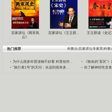
百家讲坛《两宋风
百家讲坛《王立群...
王立群读《史记》
云》
热门推荐
科教台
|
百家讲坛专家库
|
科教
为什么很多科普读物不好看 科普创作...
《致命的“盲区”》远
“旅行者1号”的天问：永远到底有多...
你了解神经性贪食