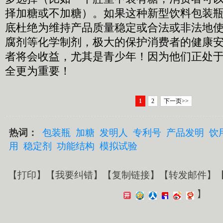
择加糖或不加糖）。如果这种新型饮料包装
底杜绝为维持产品质量稳定或合法或非法地
腐剂等化学制剂，极大的保护消费者的健康
者将会收益，尤其是青少年！因为他们正处
全更为重要！
1
2
下一页>>
热词：
包装瓶
加糖
发明人
专利号
产品发明
饮
用
稳定剂
功能结构
模拟试验
【
打印
】【
我要纠错
】【
复制链接
】【
转发邮件
】
】