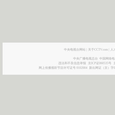
中央电视台网站
|
关于CCTV.com
|
人
中央广播电视总台 中国网络电
违法和不良信息举报
京ICP证060535号
网上传播视听节目许可证号 0102004
新出网证（京）字0