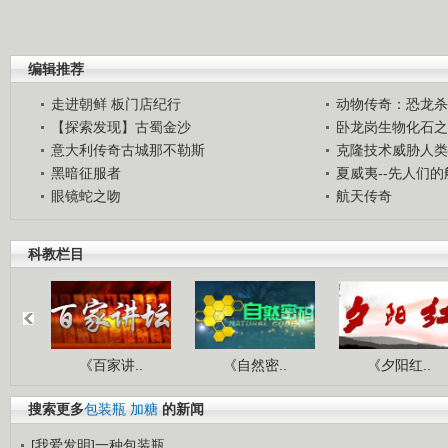
编辑推荐
走进朝鲜 板门店纪行
动物传奇：恐龙杀
【探索发现】古蜀金沙
卧龙岗生物化石之
意大利传奇古城那不勒斯
克隆技术威胁人类
黑暗征服者
夏威夷--先人们
眼镜蛇之吻
航天传奇
科教栏目
《百家讲..
《自然密..
《夕阳红..
搜索更多
包装瓶
加糖
的新闻
[我爱发明]一种包装瓶